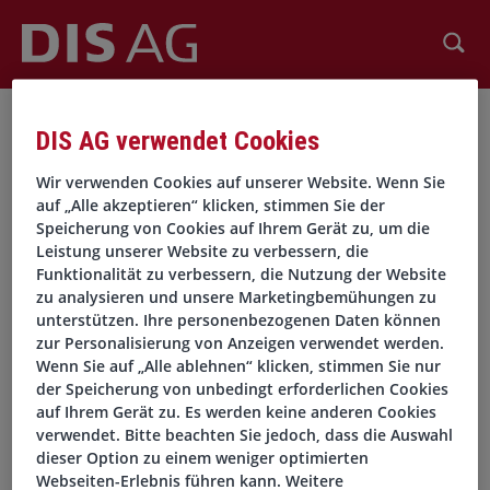
Suchen
DIS AG verwendet Cookies
Server Fehler
Wir verwenden Cookies auf unserer Website. Wenn Sie
auf „Alle akzeptieren“ klicken, stimmen Sie der
Speicherung von Cookies auf Ihrem Gerät zu, um die
Diese Seite funktioniert derzeit leider nicht.
Leistung unserer Website zu verbessern, die
Wir arbeiten daran, den Fehler zu beheben.
Funktionalität zu verbessern, die Nutzung der Website
Gerne in der Zwischenzeit unsere
Jobsuche
besuchen. Dort
zu analysieren und unsere Marketingbemühungen zu
unterstützen. Ihre personenbezogenen Daten können
gibt es viele interessante Stellenanzeigen.
zur Personalisierung von Anzeigen verwendet werden.
Wenn Sie auf „Alle ablehnen“ klicken, stimmen Sie nur
Zur Jobsuche
der Speicherung von unbedingt erforderlichen Cookies
auf Ihrem Gerät zu. Es werden keine anderen Cookies
verwendet. Bitte beachten Sie jedoch, dass die Auswahl
dieser Option zu einem weniger optimierten
Webseiten-Erlebnis führen kann. Weitere
Sämtliche Personenbezeichnungen gelten gleichermaßen für alle