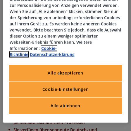
und Zeugnissen
zur Personalisierung von Anzeigen verwendet werden.
Unterstützung im Bereich Personalvermittlung,
Wenn Sie auf „Alle ablehnen“ klicken, stimmen Sie nur
Weiterbildung und Talentmanagement
der Speicherung von unbedingt erforderlichen Cookies
auf Ihrem Gerät zu. Es werden keine anderen Cookies
Zusammenarbeit mit externen Dienstleistern,
verwendet. Bitte beachten Sie jedoch, dass die Auswahl
Behörden und Sozialversicherungsträgern
dieser Option zu einem weniger optimierten
Unterstützung im Bereich Employer Branding und
Webseiten-Erlebnis führen kann. Weitere
Personalmarketing
Informationen:
Cookie-
Richtlinie
Datenschutzerklärung
Ihr Profil
Alle akzeptieren
Sie verfügen über ein abgeschlossenes Studium im
Bereich BWL, Personalmanagement,
Cookie-Einstellungen
Wirtschaftspsychologie oder eine vergleichbare
Ausbildung
Alle ablehnen
Sie bringen Berufserfahrungen im Personalbereich mit
Sie haben Kenntnisse im Arbeitsrecht und in
personalwirtschaftlichen Prozessen
Sie verfügen über sehr gute Deutsch- und