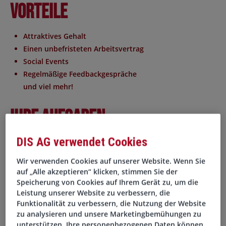
Vorteile
Attraktives Gehalt
Einen unbefristeten Arbeitsvertrag
Social Events
Regelmäßige Feedbackgespräche
und viel mehr!
Ihre Aufgaben
DIS AG verwendet Cookies
Betreuung und Beratung von Mitarbeitern und
Führungskräften in personalrelevanten Themen
Wir verwenden Cookies auf unserer Website. Wenn Sie
Überwachung und Umsetzung arbeitsrechtlicher
auf „Alle akzeptieren“ klicken, stimmen Sie der
Vorlagen
Speicherung von Cookies auf Ihrem Gerät zu, um die
Mitarbeit an HR-Projekten und Prozessoptimierung
Leistung unserer Website zu verbessern, die
Funktionalität zu verbessern, die Nutzung der Website
Steuerung und Umsetzung aller HR-Prozesse
zu analysieren und unsere Marketingbemühungen zu
Erstellung von Arbeitsverträgen, Vertragsänderungen
unterstützen. Ihre personenbezogenen Daten können