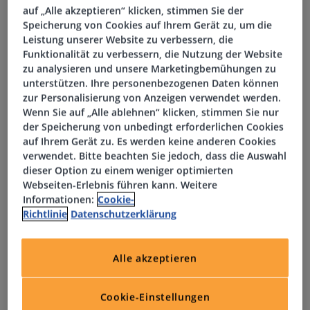
etwas Neues und Bleibendes zu schaffen und sich in
auf „Alle akzeptieren“ klicken, stimmen Sie der
ein langfristiges und interessantes Aufgabengebiet
Speicherung von Cookies auf Ihrem Gerät zu, um die
einzuarbeiten
Leistung unserer Website zu verbessern, die
Funktionalität zu verbessern, die Nutzung der Website
zu analysieren und unsere Marketingbemühungen zu
Es profitieren von zahlreichen weiteren Benefits, wie
unterstützen. Ihre personenbezogenen Daten können
beispielsweise der Option auf ein Dienstrad-Leasing
zur Personalisierung von Anzeigen verwendet werden.
und eine betriebliche Altersvorsorge inklusive
Wenn Sie auf „Alle ablehnen“ klicken, stimmen Sie nur
Arbeitgeberzuschuss
der Speicherung von unbedingt erforderlichen Cookies
auf Ihrem Gerät zu. Es werden keine anderen Cookies
verwendet. Bitte beachten Sie jedoch, dass die Auswahl
dieser Option zu einem weniger optimierten
Aufgaben
Webseiten-Erlebnis führen kann. Weitere
Informationen:
Cookie-
Richtlinie
Datenschutzerklärung
Zuständig für die Administration, Automatisierung und
Verwaltung einer heterogenen IT-Landschaft mit
Schwerpunkt auf Red Hat Enterprise Linux unter
Alle akzeptieren
Einsatz von Ansible
Cookie-Einstellungen
Pflege und Weiterentwicklung von Container-Images,