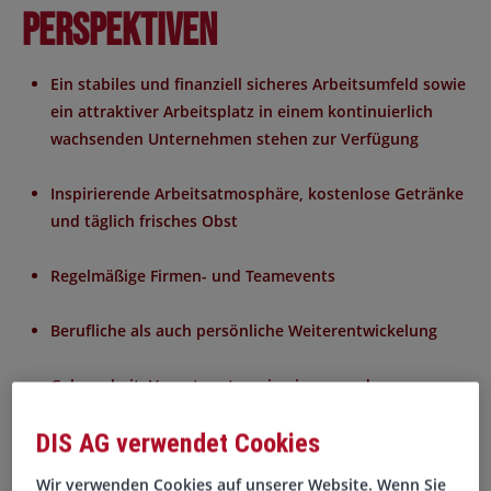
Perspektiven
Ein stabiles und finanziell sicheres Arbeitsumfeld sowie
ein attraktiver Arbeitsplatz in einem kontinuierlich
wachsenden Unternehmen stehen zur Verfügung
Inspirierende Arbeitsatmosphäre, kostenlose Getränke
und täglich frisches Obst
Regelmäßige Firmen- und Teamevents
Berufliche als auch persönliche Weiterentwickelung
Gelegenheit, Verantwortung in einem modernen
Umfeld zu übernehmen
DIS AG verwendet Cookies
Die Einbindung in neue Projekte bietet die Möglichkeit,
Wir verwenden Cookies auf unserer Website. Wenn Sie