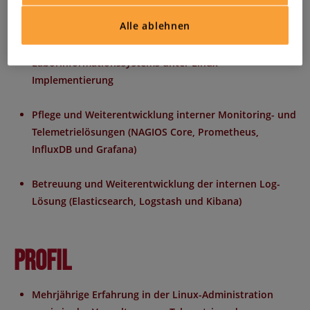
basierend auf Red Hat UBI
Alle ablehnen
Assistenz beim Deployment und Betrieb eines
Laborinformationssystems unter Linux
Implementierung
Pflege und Weiterentwicklung interner Monitoring- und
Telemetrielösungen (NAGIOS Core, Prometheus,
InfluxDB und Grafana)
Betreuung und Weiterentwicklung der internen Log-
Lösung (Elasticsearch, Logstash und Kibana)
Profil
Mehrjährige Erfahrung in der Linux-Administration