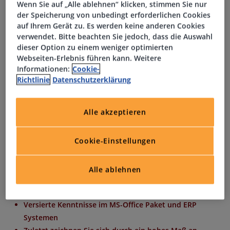
Wenn Sie auf „Alle ablehnen“ klicken, stimmen Sie nur
Umsatzsteuer, Lohnsteuer und Einkommensteuer
der Speicherung von unbedingt erforderlichen Cookies
Entwicklung, Optimierung und Implementierung von
auf Ihrem Gerät zu. Es werden keine anderen Cookies
Buchungsrichtlinien zur Sicherstellung einheitlicher
verwendet. Bitte beachten Sie jedoch, dass die Auswahl
Standards im Unternehmen
dieser Option zu einem weniger optimierten
Webseiten-Erlebnis führen kann. Weitere
Unterstützung des Managements bei Kalkulationen,
Informationen:
Cookie-
Budgetplanungen und Kostenstellenanalysen
Richtlinie
Datenschutzerklärung
Profil
Alle akzeptieren
Abgeschlossenes Studium oder eine kaufmännische
Cookie-Einstellungen
Ausbildung mit Weiterbildung zum Bilanzbuchhalter
Bilanzierungskenntnisse nach HGB und IFRS
Alle ablehnen
Mehrjährige praktische Berufserfahrung in der
Bilanzbuchhaltung
Versierte Kenntnisse im MS-Office Paket und ERP
Systemen