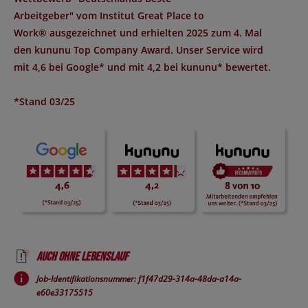
Arbeitgeber
" vom Institut
Great Place to
Work®
ausgezeichnet und erhielten 2025 zum 4. Mal
den
kununu Top Company Award
. Unser Service wird
mit
4,6 bei Google*
und mit
4,2 bei kununu*
bewertet.
*Stand 03/25
Auch ohne Lebenslauf
Job-Identifikationsnummer: f1f47d29-314a-48da-a14a-
e60e33175515