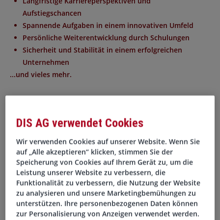
Langfristige Karriereperspektiven und
Aufstiegschancen
Spannende Aufgaben in einem innovativen Umfeld
Persönliche Weiterentwicklung durch Schulungen
Sicherheit und Stabilität in einem erfolgreichen
Unternehmen
...und vieles mehr.
Aufgaben
DIS AG verwendet Cookies
Erstellung und Analyse von Jahresabschlüssen nach
den Vorgaben des deutschen Handelsrechts (HGB)
Wir verwenden Cookies auf unserer Website. Wenn Sie
auf „Alle akzeptieren“ klicken, stimmen Sie der
Verantwortliche Organisation sämtlicher Abläufe im
Speicherung von Cookies auf Ihrem Gerät zu, um die
Rechnungswesen – von der Buchführung bis zum
Leistung unserer Website zu verbessern, die
Reporting
Funktionalität zu verbessern, die Nutzung der Website
Enge Zusammenarbeit mit Wirtschaftsprüfern sowie
zu analysieren und unsere Marketingbemühungen zu
Koordination der erforderlichen Prüfungsunterlagen
unterstützen. Ihre personenbezogenen Daten können
zur Personalisierung von Anzeigen verwendet werden.
Vorbereitung und Erstellung von Steuererklärungen für