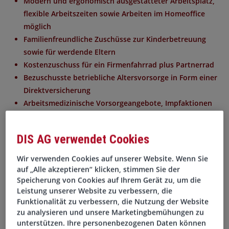
Modern und ergonomisch ausgestatteter Arbeitsplatz,
flexible Arbeitszeiten sowie Arbeiten im Homeoffice
möglich
Familienfreundliche Zuschüsse zur Kinderbetreuung
sowie für werdende Eltern
Kostenzuschuss für ein Firmenfahrrad plus Partnerrad
Bezuschusste betriebliche Altersvorsorge in Form einer
Direktversicherung
Arbeitsmedizinische Vorsorgeangebote, Impfaktionen
und Brillenzuschuss
Täglich frisches Obst und Getränke am Arbeitsplatz
DIS AG verwendet Cookies
Regelmäßige Mitarbeiterveranstaltungen sowie Kultur-
und Sportevents
Wir verwenden Cookies auf unserer Website. Wenn Sie
Unterstützung bei der Einarbeitung durch ein sehr
auf „Alle akzeptieren“ klicken, stimmen Sie der
kollegiales und kompetentes Team
Speicherung von Cookies auf Ihrem Gerät zu, um die
Leistung unserer Website zu verbessern, die
Funktionalität zu verbessern, die Nutzung der Website
zu analysieren und unsere Marketingbemühungen zu
Aufgaben
unterstützen. Ihre personenbezogenen Daten können