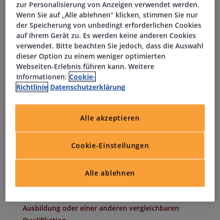
zur Personalisierung von Anzeigen verwendet werden.
Wenn Sie auf „Alle ablehnen“ klicken, stimmen Sie nur
Durchführung der Finanzbuchhaltung inkl. Kreditoren-
der Speicherung von unbedingt erforderlichen Cookies
und Debitorenbuchhaltung
auf Ihrem Gerät zu. Es werden keine anderen Cookies
Überprüfung der Zahlungseingänge
verwendet. Bitte beachten Sie jedoch, dass die Auswahl
Klärung und Bearbeitung offener Posten
dieser Option zu einem weniger optimierten
Webseiten-Erlebnis führen kann. Weitere
Durchführung des Zahlungsverkehrs
Informationen:
Cookie-
Allgemeine administrative Aufgaben
Richtlinie
Datenschutzerklärung
Unterstützung bei der Erstellung von Monats-,
Quartals- sowie Jahresabschlüssen
Durchführung von Kontenabstimmungen und Klärung
Alle akzeptieren
von Differenzen
Cookie-Einstellungen
Profil
Alle ablehnen
Sie verfügen über eine abgeschlossene kaufmännische
Ausbildung oder einer anderen vergleichbaren