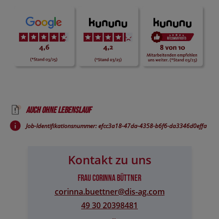
Auch ohne Lebenslauf
Job-Identifikationsnummer: efcc3a18-47da-4358-b6f6-da3346d0effa
Kontakt zu uns
Frau Corinna Büttner
corinna.buettner@​dis-ag.com
49 30 20398481