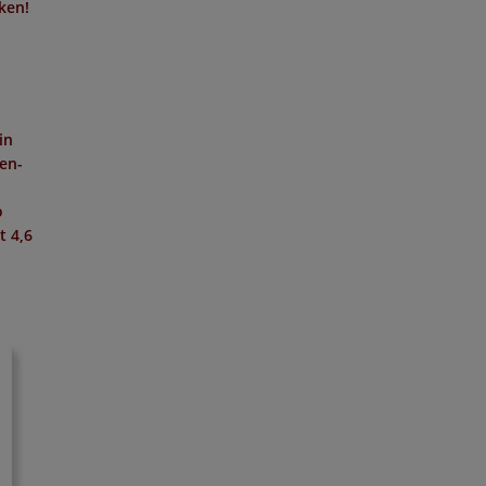
cken!
in
hen-
o
it
4,6