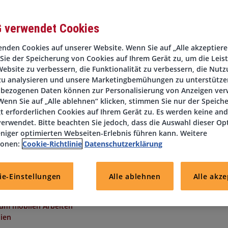
G verwendet Cookies
nden Cookies auf unserer Website. Wenn Sie auf „Alle akzeptieren
Sie der Speicherung von Cookies auf Ihrem Gerät zu, um die Leis
rausforderung sowie einer Möglichkeit sich beruflich weiterentwi
ebsite zu verbessern, die Funktionalität zu verbessern, die Nutz
en nächsten Schritt!
zu analysieren und unsere Marketingbemühungen zu unterstützen
ernehmen aus der Pharmabranche mit Sitz in Ingelheim am Rhein
bezogenen Daten können zur Personalisierung von Anzeigen ve
ter (m/w/d) in Vollzeit. Alle Positionen sind zum schnellstmögli
enn Sie auf „Alle ablehnen“ klicken, stimmen Sie nur der Speich
 zu besetzen.
t erforderlichen Cookies auf Ihrem Gerät zu. Es werden keine an
en wir uns auf Ihre Bewerbung als Bilanzbuchhalter (m/w/d).
erwendet. Bitte beachten Sie jedoch, dass die Auswahl dieser Op
niger optimierten Webseiten-Erlebnis führen kann. Weitere
ionen:
Cookie-Richtlinie
Datenschutzerklärung
ungen (z. B. betriebliche Altersvorsorge, Jobrad)
ie-Einstellungen
Alle ablehnen
Alle akze
unftsorientierten Unternehmen
cklungsperspektiven
 zum mobilen Arbeiten
hien