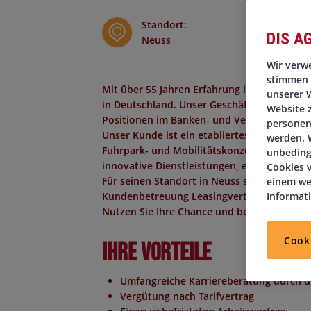
Standort
:
DIS A
Neuss
Wir verwe
stimmen 
Mit über 55 Jahren Erfahrung in der Persona
unserer W
in Deutschland. Unser Geschäftsbereich Finan
Website 
Positionen im Banken- und Versicherungsse
personen
Unser Kunde ist ein
etabliertes Unternehme
werden. W
Fuhrpark- und Mobilitätskonzepte für Gesch
unbeding
innovative Dienstleistungen, eine zukunfts
Cookies v
Für seinen Standort in
Neuss
suchen wir i
einem we
Kundenbetreuung Leasingverträge (m/w/d)
Informat
.
Nutzen Sie Ihre Chance und bewerben Sie sic
Cook
Ihre Vorteile
Umfangreiche Karriereberatung durch d
Vergütung nach Tarifvertrag