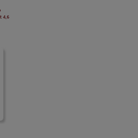
o
it
4,6