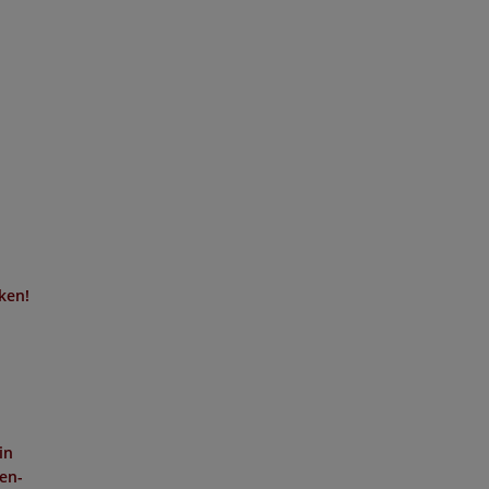
cken!
in
hen-