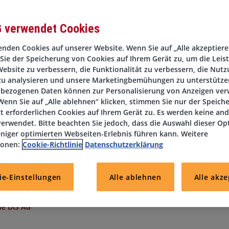
G verwendet Cookies
nden Cookies auf unserer Website. Wenn Sie auf „Alle akzeptieren
Sie der Speicherung von Cookies auf Ihrem Gerät zu, um die Leis
lvermittlung zählt die
DIS AG
zu den führenden Personaldienstlei
ebsite zu verbessern, die Funktionalität zu verbessern, die Nutz
cial Services ist spezialisiert auf die gezielte Besetzung von
zu analysieren und unsere Marketingbemühungen zu unterstützen
ktor.
bezogenen Daten können zur Personalisierung von Anzeigen ve
n im Bereich Mobilitäts- und Leasinglösungen
, das sich auf mod
enn Sie auf „Alle ablehnen“ klicken, stimmen Sie nur der Speich
äfts- und Privatkunden spezialisiert hat. Er überzeugt durch
t erforderlichen Cookies auf Ihrem Gerät zu. Es werden keine an
orientierte Unternehmensstrategie sowie ein modernes Arbeitsum
erwendet. Bitte beachten Sie jedoch, dass die Auswahl dieser Op
m Rahmen der
Arbeitnehmerüberlassung
einen
Mitarbeiter
niger optimierten Webseiten-Erlebnis führen kann. Weitere
ionen:
Cookie-Richtlinie
Datenschutzerklärung
h jetzt!
ie-Einstellungen
Alle ablehnen
Alle akze
ie DIS AG