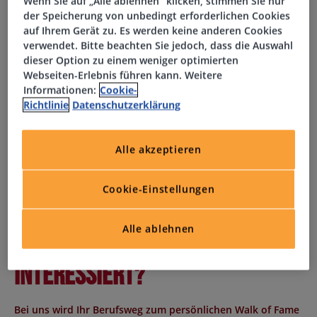
Wenn Sie auf „Alle ablehnen“ klicken, stimmen Sie nur
der Speicherung von unbedingt erforderlichen Cookies
Ihr Profil
auf Ihrem Gerät zu. Es werden keine anderen Cookies
verwendet. Bitte beachten Sie jedoch, dass die Auswahl
dieser Option zu einem weniger optimierten
Abgeschlossene kaufmännische Ausbildung oder
Webseiten-Erlebnis führen kann. Weitere
Informationen:
Cookie-
vergleichbare Qualifikation
Richtlinie
Datenschutzerklärung
Erste Berufserfahrung als Büroassistenz, Teamassistenz
oder Office Manager von Vorteil
Sicherer Umgang mit MS Office (Word, Excel, Outlook)
Alle akzeptieren
Organisationsstärke, Zuverlässigkeit und eine
strukturierte Arbeitsweise
Cookie-Einstellungen
Freundliches Auftreten und Kommunikationsstärke
Selbstständige und verantwortungsbewusste
Alle ablehnen
Arbeitsweise
Interessiert?
Bei uns wird Ihr Berufsweg zum persönlichen Walk of Fame