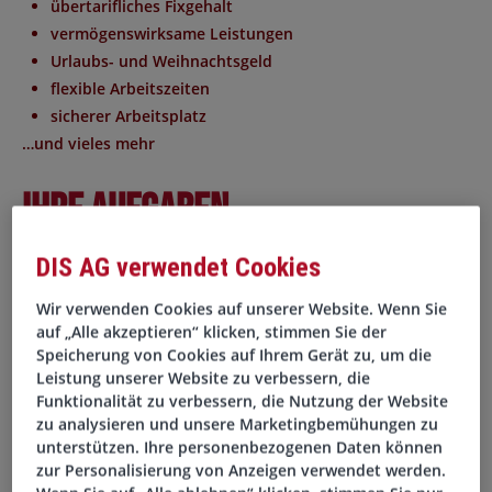
übertarifliches Fixgehalt
vermögenswirksame Leistungen
Urlaubs- und Weihnachtsgeld
flexible Arbeitszeiten
sicherer Arbeitsplatz
…und vieles mehr
Ihre Aufgaben
DIS AG verwendet Cookies
Organisation und Koordination des täglichen
Büroablaufs
Wir verwenden Cookies auf unserer Website. Wenn Sie
Telefonische und schriftliche Korrespondenz mit
auf „Alle akzeptieren“ klicken, stimmen Sie der
Kunden und Partnern
Speicherung von Cookies auf Ihrem Gerät zu, um die
Terminplanung, Kalenderpflege und Reisekoordination
Leistung unserer Website zu verbessern, die
Funktionalität zu verbessern, die Nutzung der Website
Unterstützung der Geschäftsleitung und des Teams im
zu analysieren und unsere Marketingbemühungen zu
Tagesgeschäft
unterstützen. Ihre personenbezogenen Daten können
Bearbeitung von Dokumenten, Ablage und Datenpflege
zur Personalisierung von Anzeigen verwendet werden.
Vorbereitung von Meetings und Präsentationen