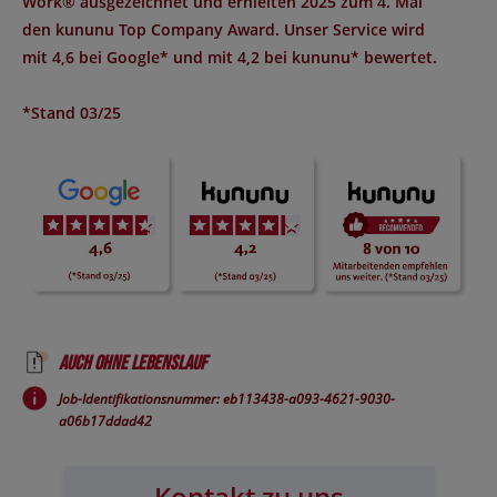
Work®
ausgezeichnet und erhielten 2025 zum 4. Mal
den
kununu Top Company Award
. Unser Service wird
mit
4,6 bei Google*
und mit
4,2 bei kununu*
bewertet.
*Stand 03/25
Auch ohne Lebenslauf
Job-Identifikationsnummer: eb113438-a093-4621-9030-
a06b17ddad42
Kontakt zu uns