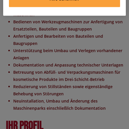
Geräten und betriebstechnischen Einrichtungen
Umrüstung von Maschinen sowie Installation neuer
Maschinen
Bedienen von Werkzeugmaschinen zur Anfertigung von
Ersatzteilen, Bauteilen und Baugruppen
Anfertigen und Bearbeiten von Bauteilen und
Baugruppen
Unterstützung beim Umbau und Verlegen vorhandener
Anlagen
Dokumentation und Anpassung technischer Unterlagen
Betreuung von Abfüll- und Verpackungsmaschinen für
kosmetische Produkte im Drei-Schicht-Betrieb
Reduzierung von Stillständen sowie eigenständige
Behebung von Störungen
Neuinstallation, Umbau und Änderung des
Maschinenparks einschließlich Dokumentation
Ihr Profil