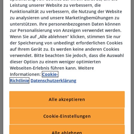
Ersatzteilen, Bauteilen und Baugruppen
Leistung unserer Website zu verbessern, die
Funktionalität zu verbessern, die Nutzung der Website
Anfertigen und Bearbeiten von Bauteilen und
zu analysieren und unsere Marketingbemühungen zu
Baugruppen
unterstützen. Ihre personenbezogenen Daten können
Unterstützung beim Umbau und Verlegen vorhandener
zur Personalisierung von Anzeigen verwendet werden.
Anlagen
Wenn Sie auf „Alle ablehnen“ klicken, stimmen Sie nur
Dokumentation und Anpassung technischer Unterlagen
der Speicherung von unbedingt erforderlichen Cookies
Betreuung von Abfüll- und Verpackungsmaschinen für
auf Ihrem Gerät zu. Es werden keine anderen Cookies
verwendet. Bitte beachten Sie jedoch, dass die Auswahl
kosmetische Produkte im Drei-Schicht-Betrieb
dieser Option zu einem weniger optimierten
Reduzierung von Stillständen sowie eigenständige
Webseiten-Erlebnis führen kann. Weitere
Behebung von Störungen
Informationen:
Cookie-
Neuinstallation, Umbau und Änderung des
Richtlinie
Datenschutzerklärung
Maschinenparks einschließlich Dokumentation
Alle akzeptieren
Ihre Aufgaben
Cookie-Einstellungen
Instandhaltung, Wartung, Inspektion und Reparatur
von Maschinen, Fertigungs- und Produktionsanlagen,
Alle ablehnen