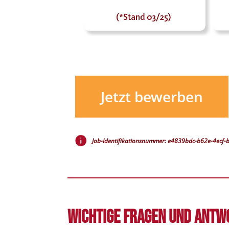
Jetzt bewerben
Job-Identifikationsnummer: e4839bdc-b62e-4ecf
Wichtige Fragen und Antw