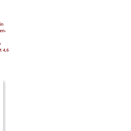
in
hen-
o
it
4,6