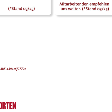
-b4b5-4391c6f0772c
orten