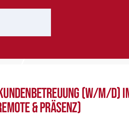
 ausfüllen
Bewerbung abschicken
tkundenbetreuung (w/m/d) i
Remote & Präsenz)