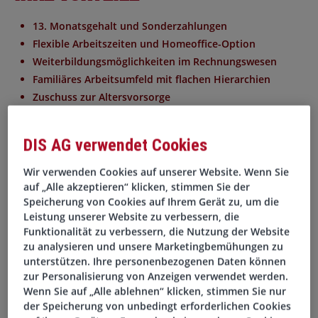
13. Monatsgehalt und Sonderzahlungen
Flexible Arbeitszeiten und Homeoffice-Option
Weiterbildungsmöglichkeiten im Rechnungswesen
Familiäres Arbeitsumfeld mit flachen Hierarchien
Zuschuss zur Altersvorsorge
Ihre Aufgaben
DIS AG verwendet Cookies
Wir verwenden Cookies auf unserer Website. Wenn Sie
Bearbeitung der laufenden Buchhaltung und
auf „Alle akzeptieren“ klicken, stimmen Sie der
Zahlungsprozesse
Speicherung von Cookies auf Ihrem Gerät zu, um die
Erstellung von Monats- und Jahresabschlüssen
Leistung unserer Website zu verbessern, die
Analyse und Abstimmung von Konten
Funktionalität zu verbessern, die Nutzung der Website
Mitarbeit bei Budgetplanung und Forecast
zu analysieren und unsere Marketingbemühungen zu
unterstützen. Ihre personenbezogenen Daten können
Unterstützung bei internen Audits
zur Personalisierung von Anzeigen verwendet werden.
Wenn Sie auf „Alle ablehnen“ klicken, stimmen Sie nur
Ihr Profil
der Speicherung von unbedingt erforderlichen Cookies