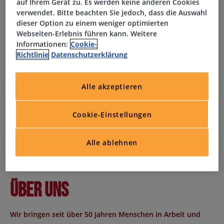
auf Ihrem Gerät zu. Es werden keine anderen Cookies
verwendet. Bitte beachten Sie jedoch, dass die Auswahl
Abgeschlossene kaufmännische Ausbildung oder
dieser Option zu einem weniger optimierten
Studium im Finanzwesen
Webseiten-Erlebnis führen kann. Weitere
Berufserfahrung im Accounting oder Finanzbereich
Informationen:
Cookie-
Fundierte Kenntnisse in HGB und MS Office
Richtlinie
Datenschutzerklärung
Eigenständige und gewissenhafte Arbeitsweise
Alle akzeptieren
Interessiert?
Cookie-Einstellungen
Der Masterplan für Ihre Karriere: Wir finden genau den Job,
der zu Ihnen passt. Jetzt auf "Jetzt bewerben" klicken! Wir
Alle ablehnen
freuen uns über die Bewerbung von Menschen, die zur
Vielfalt unseres Unternehmens beitragen
Über uns
Wir bringen seit über 50 Jahren Menschen in Arbeit und