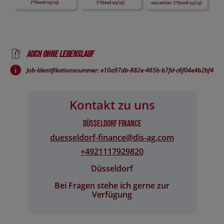
Auch ohne Lebenslauf
Job-Identifikationsnummer: e10a97db-882e-465b-b7fd-c6f04e4b2bf4
Kontakt zu uns
Düsseldorf Finance
duesseldorf-finance@​dis-ag.com
+4921117929820
Düsseldorf
Bei Fragen stehe ich gerne zur
Verfügung