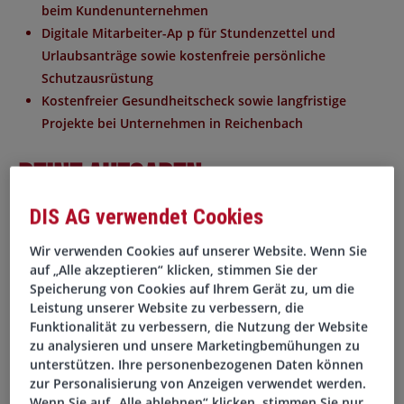
beim Kundenunternehmen
Digitale Mitarbeiter-Ap
p für Stundenzettel und
Urlaubsanträge sowie
kostenfreie persönliche
Schutzausrüstung
Kostenfreier Gesundheitscheck
sowie langfristige
Projekte bei Unternehmen in
Reichenbach
Deine Aufgaben
DIS AG verwendet Cookies
Du montierst Baugruppen und Komponenten in der
Montagelinie
Wir verwenden Cookies auf unserer Website. Wenn Sie
Du führst mechanische Montagearbeiten nach
auf „Alle akzeptieren“ klicken, stimmen Sie der
Speicherung von Cookies auf Ihrem Gerät zu, um die
technischen Vorgaben durch
Leistung unserer Website zu verbessern, die
Du installierst hydraulische und pneumatische Bauteile
Funktionalität zu verbessern, die Nutzung der Website
Du prüfst montierte Baugruppen auf Funktion und
zu analysieren und unsere Marketingbemühungen zu
Qualität
unterstützen. Ihre personenbezogenen Daten können
Du arbeitest eng mit deinem Team in der Produktion
zur Personalisierung von Anzeigen verwendet werden.
Wenn Sie auf „Alle ablehnen“ klicken, stimmen Sie nur
zusammen