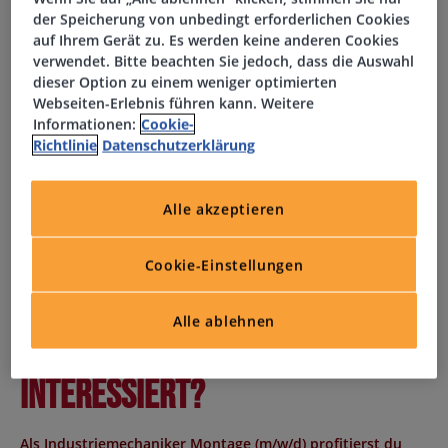
der Speicherung von unbedingt erforderlichen Cookies
auf Ihrem Gerät zu. Es werden keine anderen Cookies
Dein Profil
verwendet. Bitte beachten Sie jedoch, dass die Auswahl
dieser Option zu einem weniger optimierten
Webseiten-Erlebnis führen kann. Weitere
Abgeschlossene Ausbildung als Mechaniker, z. B.
Informationen:
Cookie-
Anlagenmechaniker, Kfz-Mechatroniker,
Richtlinie
Datenschutzerklärung
Industriemechaniker, Schlosser oder
Werkzeugmechaniker
Alternativ Erfahrung in der Montage technischer
Alle akzeptieren
Anlagen
Teamfähigkeit, Motivation und zuverlässige
Cookie-Einstellungen
Arbeitsweise
Selbstständiges Arbeiten und technisches Verständnis
Alle ablehnen
Bereitschaft zur
Tagschicht
am Standort
Reichenbach
Interessiert?
Als
Industriemechaniker Montage (m/w/d)
profitierst du