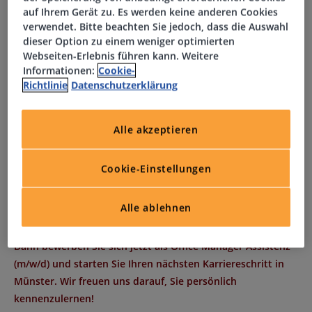
Ihr Profil
auf Ihrem Gerät zu. Es werden keine anderen Cookies
verwendet. Bitte beachten Sie jedoch, dass die Auswahl
dieser Option zu einem weniger optimierten
Abgeschlossene kaufmännische Ausbildung oder
Webseiten-Erlebnis führen kann. Weitere
vergleichbare Qualifikation
Informationen:
Cookie-
Berufserfahrung im Bereich Office Management oder
Richtlinie
Datenschutzerklärung
Assistenz
Sicherer Umgang mit MS Office-Anwendungen
Alle akzeptieren
Sehr gute Deutsch- und Englischkenntnisse
Strukturierte und kommunikative Arbeitsweise für den
Cookie-Einstellungen
Einsatz in Münster
Interessiert?
Alle ablehnen
Dann bewerben Sie sich jetzt als Office Manager Assistenz
(m/w/d) und starten Sie Ihren nächsten Karriereschritt in
Münster. Wir freuen uns darauf, Sie persönlich
kennenzulernen!