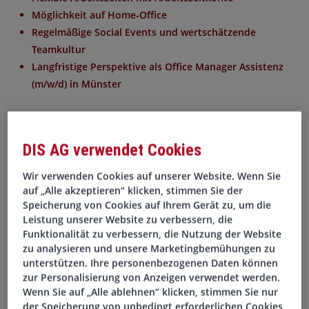
Möglichkeit auf Home-Office
Regelmäßige Social Events und wertschätzende
Teamkultur
Langfristige Perspektive als Office Manager Assistenz
(m/w/d) in Münster
Ihre Aufgaben
DIS AG verwendet Cookies
Koordinieren und Organisieren von Terminen und
Wir verwenden Cookies auf unserer Website. Wenn Sie
Meetings
auf „Alle akzeptieren“ klicken, stimmen Sie der
Unterstützen im Eventmanagement und Tagesgeschäft
Speicherung von Cookies auf Ihrem Gerät zu, um die
Bearbeiten administrativer und organisatorischer
Leistung unserer Website zu verbessern, die
Aufgaben
Funktionalität zu verbessern, die Nutzung der Website
Bestellen und Verwalten von Büromaterialien
zu analysieren und unsere Marketingbemühungen zu
unterstützen. Ihre personenbezogenen Daten können
Betreuen des Office-Bereichs und Unterstützen des
zur Personalisierung von Anzeigen verwendet werden.
Teams in Münster
Wenn Sie auf „Alle ablehnen“ klicken, stimmen Sie nur
der Speicherung von unbedingt erforderlichen Cookies