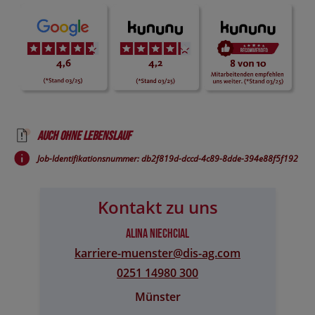
Auch ohne Lebenslauf
Job-Identifikationsnummer: db2f819d-dccd-4c89-8dde-394e88f5f192
Kontakt zu uns
Alina Niechcial
karriere-muenster@​dis-ag.com
0251 14980 300
Münster