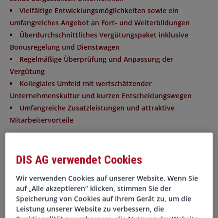
Vielfältige Entwicklungsmöglichkeiten sowie ein
umfangreiches Angebot an Fort- und Weiterbildungen
Überdurchschnittliches Vergütungspaket inklusive
Bonusregelung und Dienstwagen
Regelmäßige Überprüfung und Anpassung der
Vergütung
Kollegiales Umfeld mit wertschätzender
Unternehmenskultur und kurzen Entscheidungswegen
Umfangreiche Zusatzleistungen und attraktive
Mitarbeitervorteile
Aufgaben
DIS AG verwendet Cookies
Du übernimmst – in enger Zusammenarbeit mit dem
Wir verwenden Cookies auf unserer Website. Wenn Sie
Projektteam – die eigenverantwortliche Steuerung der
auf „Alle akzeptieren“ klicken, stimmen Sie der
Bauausführung im Bereich Elektro- bzw.
Speicherung von Cookies auf Ihrem Gerät zu, um die
Leistung unserer Website zu verbessern, die
Versorgungstechnik.