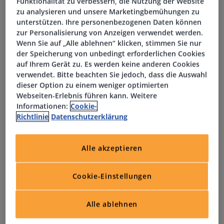
Funktionalität zu verbessern, die Nutzung der Website
Innerhalb des Teams liegt dein Fokus auf der Sicherstellung
zu analysieren und unsere Marketingbemühungen zu
einheitlicher Qualitätsstandards und deren konsequenter
unterstützen. Ihre personenbezogenen Daten können
Umsetzung auf der Baustelle.
zur Personalisierung von Anzeigen verwendet werden.
In Abstimmung mit der Hochbau-Bauleitung behältst du
Wenn Sie auf „Alle ablehnen“ klicken, stimmen Sie nur
der Speicherung von unbedingt erforderlichen Cookies
die Kostenentwicklung der TGA-Gewerke im Blick und
auf Ihrem Gerät zu. Es werden keine anderen Cookies
führst regelmäßige Controllings durch.
verwendet. Bitte beachten Sie jedoch, dass die Auswahl
Die Terminplanung entwickelst du gemeinsam mit dem
dieser Option zu einem weniger optimierten
Projektteam – von der übergeordneten Struktur bis hin zur
Webseiten-Erlebnis führen kann. Weitere
Detailplanung – unter Anwendung moderner,
Informationen:
Cookie-
Richtlinie
Datenschutzerklärung
prozessorientierter Steuerungsmethoden.
Zum Projektende koordinierst du als zentraler
Ansprechpartner die Abnahmen sowie die Inbetriebnahme
Alle akzeptieren
und arbeitest dabei eng mit allen Projektbeteiligten,
Baupartnern und Auftraggebern zusammen.
Cookie-Einstellungen
Profil
Alle ablehnen
Du verfügst über ein erfolgreich abgeschlossenes Studium