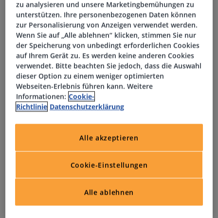
zu analysieren und unsere Marketingbemühungen zu
Ihre Aufgaben
unterstützen. Ihre personenbezogenen Daten können
zur Personalisierung von Anzeigen verwendet werden.
Wenn Sie auf „Alle ablehnen“ klicken, stimmen Sie nur
Eigenverantwortliche Betreuung und
der Speicherung von unbedingt erforderlichen Cookies
Weiterentwicklung eines festen regionalen
auf Ihrem Gerät zu. Es werden keine anderen Cookies
Vertriebsgebietes
verwendet. Bitte beachten Sie jedoch, dass die Auswahl
dieser Option zu einem weniger optimierten
Pflege bestehender Kundenbeziehungen sowie aktive
Webseiten-Erlebnis führen kann. Weitere
Neukundengewinnung
Informationen:
Cookie-
Durchführung von persönlichen Beratungsgesprächen
Richtlinie
Datenschutzerklärung
und Produktpräsentationen beim Kunden vor Ort
Analyse individueller Kundenbedarfe und Entwicklung
Alle akzeptieren
passender Lösungen
Erstellung, Verhandlung und Nachverfolgung von
Angeboten bis zum erfolgreichen Abschluss
Cookie-Einstellungen
Enge Zusammenarbeit mit dem Vertriebsinnendienst
sowie eigenständige Planung Ihrer Vertriebsaktivitäten
Alle ablehnen
Ihr Profil