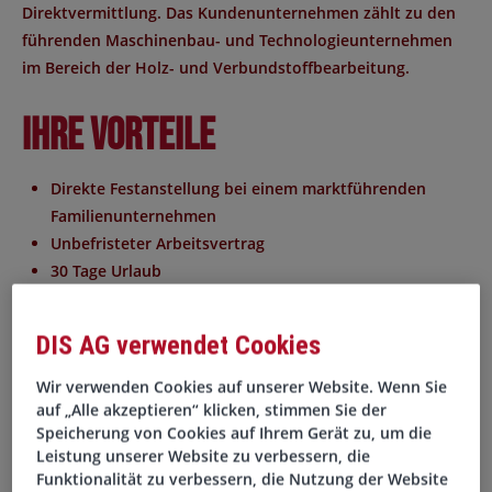
Direktvermittlung. Das Kundenunternehmen zählt zu den
führenden Maschinenbau- und Technologieunternehmen
im Bereich der Holz- und Verbundstoffbearbeitung.
Ihre Vorteile
Direkte Festanstellung bei einem marktführenden
Familienunternehmen
Unbefristeter Arbeitsvertrag
30 Tage Urlaub
Regionales Vertriebsgebiet mit nahezu ausschließlich
Tagesreisen
DIS AG verwendet Cookies
Flexible und eigenständige Wochenplanung
Homeoffice-Möglichkeiten für Angebotsbearbeitung,
Wir verwenden Cookies auf unserer Website. Wenn Sie
Terminplanung und Abstimmungen
auf „Alle akzeptieren“ klicken, stimmen Sie der
Speicherung von Cookies auf Ihrem Gerät zu, um die
Individuelle Weiterbildungs- und
Leistung unserer Website zu verbessern, die
Entwicklungsmöglichkeiten
Funktionalität zu verbessern, die Nutzung der Website