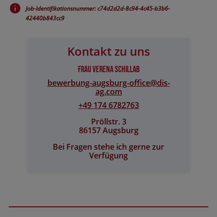
Job-Identifikationsnummer: c74d2d2d-8c94-4c45-b3b6-
42440b843cc9
Kontakt zu uns
Frau Verena Schillab
bewerbung-augsburg-office@​dis-
ag.com
+49 174 6782763
Pröllstr. 3
86157 Augsburg
Bei Fragen stehe ich gerne zur
Verfügung