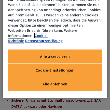
Wenn Sie auf „Alle ablehnen“ klicken, stimmen Sie nur
Abstimmung von Konten, Pflege der
der Speicherung von unbedingt erforderlichen Cookies
Buchhaltungsunterlagen und Klärung offener Posten
auf Ihrem Gerät zu. Es werden keine anderen Cookies
Ansprechpartner/in für interne Abteilungen und
verwendet. Bitte beachten Sie jedoch, dass die Auswahl
externe Partner wie Steuerberater und
dieser Option zu einem weniger optimierten
Wirtschaftsprüfer
Webseiten-Erlebnis führen kann. Weitere
Informationen:
Cookie-
Richtlinie
Datenschutzerklärung
Profil
Alle akzeptieren
Erfolgreich abgeschlossene Ausbildung im
kaufmännischen Bereich oder vergleichbar
Cookie-Einstellungen
Praktische Erfahrung in der Finanzbuchhaltung
wünschenswert
Alle ablehnen
Kenntnisse im Handels- und Steuerrecht (HGB)
Analytische Denkweise und strukturierte Arbeitsweise
Sicherer Umgang mit Buchhaltungssoftware, z. B. SAP,
DATEV, Lexware oder Navision