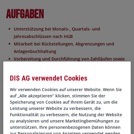
Aufgaben
Unterstützung bei Monats-, Quartals- und
Jahresabschlüssen nach HGB
Mitarbeit bei Rückstellungen, Abgrenzungen und
Anlagenbuchhaltung
Vorbereitung und Durchführung von Zahlläufen sowie
Betreuung des Mahnwesens
Erstellung von Auswertungen, Reports und Statistiken
DIS AG verwendet Cookies
für die Geschäftsleitung
Optimierung und Digitalisierung interner
Wir verwenden Cookies auf unserer Website. Wenn Sie
auf „Alle akzeptieren“ klicken, stimmen Sie der
Buchhaltungsprozesse
Speicherung von Cookies auf Ihrem Gerät zu, um die
Bearbeitung der täglichen Finanzbuchhaltung inklusive
Leistung unserer Website zu verbessern, die
Debitoren-, Kreditoren- und Sachkonten sowie Bank-
Funktionalität zu verbessern, die Nutzung der Website
und Kassenbuchungen
zu analysieren und unsere Marketingbemühungen zu
Prüfung, Kontierung und Buchung von Eingangs- und
unterstützen. Ihre personenbezogenen Daten können
zur Personalisierung von Anzeigen verwendet werden.
Ausgangsrechnungen