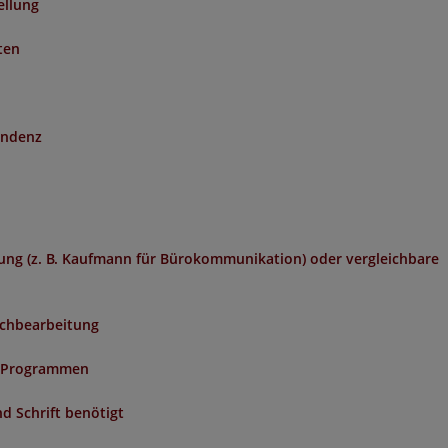
ellung
ten
ondenz
ng (z. B. Kaufmann für Bürokommunikation) oder vergleichbare
achbearbeitung
e Programmen
d Schrift benötigt