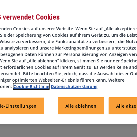
G verwendet Cookies
nden Cookies auf unserer Website. Wenn Sie auf „Alle akzeptieren
Sie der Speicherung von Cookies auf Ihrem Gerät zu, um die Leis
tz in Darmstadt
, suchen wir zum nächstmöglichen Zeitpunkt eine
ebsite zu verbessern, die Funktionalität zu verbessern, die Nutz
zu analysieren und unsere Marketingbemühungen zu unterstützen
bezogenen Daten können zur Personalisierung von Anzeigen ve
enn Sie auf „Alle ablehnen“ klicken, stimmen Sie nur der Speich
t erforderlichen Cookies auf Ihrem Gerät zu. Es werden keine an
ssicheren Arbeitsumfeld mit vielen Benefits arbeiten? Dann sch
erwendet. Bitte beachten Sie jedoch, dass die Auswahl dieser Op
achbearbeiter
(m/w/d).
niger optimierten Webseiten-Erlebnis führen kann. Weitere
ionen:
Cookie-Richtlinie
Datenschutzerklärung
ie-Einstellungen
Alle ablehnen
Alle akze