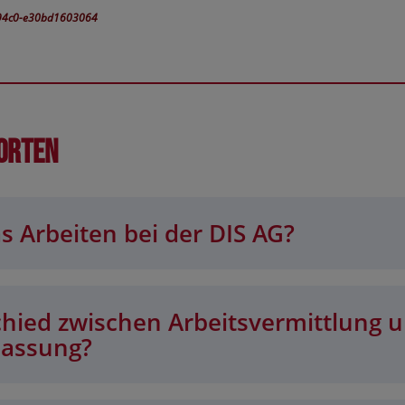
b-94c0-e30bd1603064
orten
s Arbeiten bei der DIS AG?
chied zwischen Arbeitsvermittlung 
lassung?