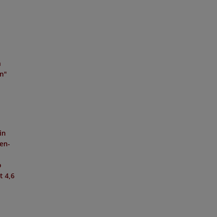
n
en"
in
hen-
o
it
4,6