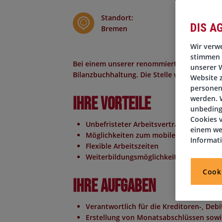
Standort
:
DIS A
Bremen
Wir verwe
stimmen 
Bei einem unserer renommierten Kunden in 
unserer W
Bilanzbuchhaltung. Die Stelle wird im Rahm
Website 
personen
Ihre Vorteile
werden. W
unbeding
Cookies v
Unbefristeter Arbeitsvertrag
einem we
Möglichkeiten zum mobilen Arbeiten
Informat
Flexible Arbeitszeiten
Weiterbildungsmöglichkeiten
Cook
Ihre Aufgaben
Verantwortlich für die Kreditoren-, De
Erstellung von Monatsabschlüssen sowi