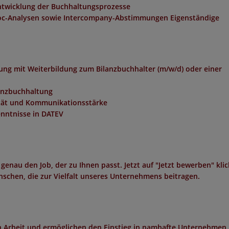
twicklung der Buchhaltungsprozesse
oc-Analysen sowie Intercompany-Abstimmungen Eigenständige
ng mit Weiterbildung zum Bilanzbuchhalter (m/w/d) oder einer
nanzbuchhaltung
nität und Kommunikationsstärke
enntnisse in DATEV
 genau den Job, der zu Ihnen passt. Jetzt auf "Jetzt bewerben" kli
schen, die zur Vielfalt unseres Unternehmens beitragen.
in Arbeit und ermöglichen den Einstieg in namhafte Unternehmen 