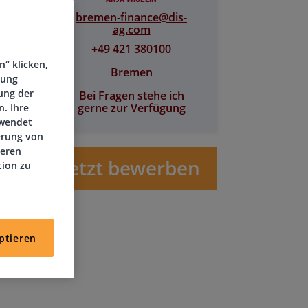
bremen-finance@​dis-
ag.com
+49 421 380100
“ klicken,
Bremen
tung
ung der
Bei Fragen stehe ich
gerne zur Verfügung
. Ihre
rwendet
erung von
deren
Jetzt bewerben
tion zu
ptieren