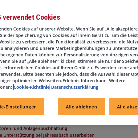
G verwendet Cookies
nden Cookies auf unserer Website. Wenn Sie auf „Alle akzeptieren
Sie der Speicherung von Cookies auf Ihrem Gerät zu, um die Leis
Bremen erwartet Sie eine spannende Position in der
ebsite zu verbessern, die Funktionalität zu verbessern, die Nutz
en der Direktvermittlung besetzt.
zu analysieren und unsere Marketingbemühungen zu unterstützen
bezogenen Daten können zur Personalisierung von Anzeigen ve
enn Sie auf „Alle ablehnen“ klicken, stimmen Sie nur der Speich
t erforderlichen Cookies auf Ihrem Gerät zu. Es werden keine an
erwendet. Bitte beachten Sie jedoch, dass die Auswahl dieser Op
niger optimierten Webseiten-Erlebnis führen kann. Weitere
ionen:
Cookie-Richtlinie
Datenschutzerklärung
ie-Einstellungen
Alle ablehnen
Alle akze
bitoren- und Anlagenbuchhaltung
e Unterstützung bei Jahresabschlussarbeiten