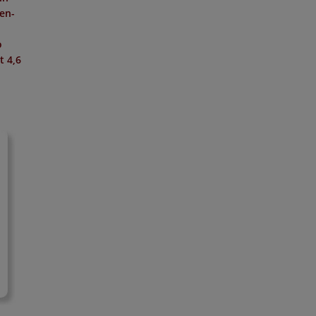
hen-
o
it
4,6