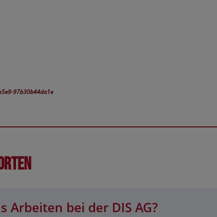
d-b5e9-97b30b44da1e
orten
s Arbeiten bei der DIS AG?