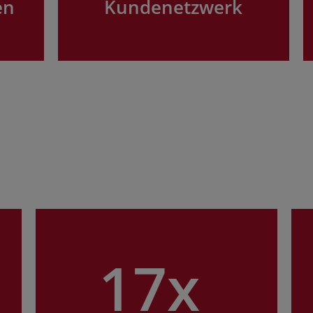
en
Kundenetzwerk
17x