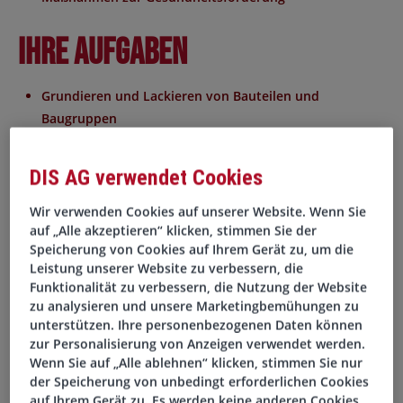
Ihre Aufgaben
Grundieren und Lackieren von Bauteilen und
Baugruppen
Lackieren mit Spritzpistole, Rolle oder Pinsel
Werkstücke für die Lackierung vorbereiten und
DIS AG verwendet Cookies
reinigen
Qualität prüfen und sicherstellen
Wir verwenden Cookies auf unserer Website. Wenn Sie
auf „Alle akzeptieren“ klicken, stimmen Sie der
Reinigung und Wartung der Lackieranlage
Speicherung von Cookies auf Ihrem Gerät zu, um die
Leistung unserer Website zu verbessern, die
Ihr Profil
Funktionalität zu verbessern, die Nutzung der Website
zu analysieren und unsere Marketingbemühungen zu
unterstützen. Ihre personenbezogenen Daten können
Abgeschlossene Berufsausbildung zum Lackierer/ Maler
zur Personalisierung von Anzeigen verwendet werden.
Praktische Erfahrung im Umgang mit
Wenn Sie auf „Alle ablehnen“ klicken, stimmen Sie nur
Messinstrumenten
der Speicherung von unbedingt erforderlichen Cookies
Kenntnisse in unterschiedlichen Lackverfahren
auf Ihrem Gerät zu. Es werden keine anderen Cookies