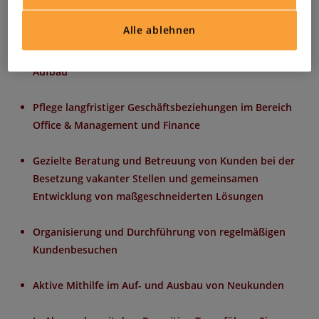
Aufgaben
Alle ablehnen
Verantwortung von der Auftragsakquise bis zum
Aufbau
Pflege langfristiger Geschäftsbeziehungen im Bereich
Office & Management und Finance
Gezielte Beratung und Betreuung von Kunden bei der
Besetzung vakanter Stellen und gemeinsamen
Entwicklung von maßgeschneiderten Lösungen
Organisierung und Durchführung von regelmäßigen
Kundenbesuchen
Aktive Mithilfe im Auf- und Ausbau von Neukunden