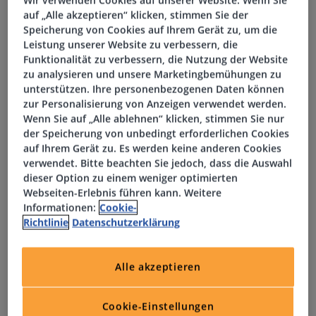
auf „Alle akzeptieren“ klicken, stimmen Sie der
30 Tage Urlaub
Speicherung von Cookies auf Ihrem Gerät zu, um die
Leistung unserer Website zu verbessern, die
Funktionalität zu verbessern, die Nutzung der Website
Provision ohne Top Stop
zu analysieren und unsere Marketingbemühungen zu
unterstützen. Ihre personenbezogenen Daten können
Moderne Büroräumlichkeiten
zur Personalisierung von Anzeigen verwendet werden.
Wenn Sie auf „Alle ablehnen“ klicken, stimmen Sie nur
Zentrale Lage
der Speicherung von unbedingt erforderlichen Cookies
auf Ihrem Gerät zu. Es werden keine anderen Cookies
verwendet. Bitte beachten Sie jedoch, dass die Auswahl
Gesundheits- und Fitnessangebote
dieser Option zu einem weniger optimierten
Webseiten-Erlebnis führen kann. Weitere
Option auf Homeoffice
Informationen:
Cookie-
Richtlinie
Datenschutzerklärung
Alle akzeptieren
...und vieles mehr!
Cookie-Einstellungen