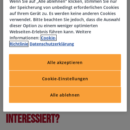
Wenn Sie auf „Alle ablehnen“ klicken, stimmen Sie nur
der Speicherung von unbedingt erforderlichen Cookies
Ihr Profil
auf Ihrem Gerät zu. Es werden keine anderen Cookies
verwendet. Bitte beachten Sie jedoch, dass die Auswahl
dieser Option zu einem weniger optimierten
Abgeschlossenes Studium im Bereich
Webseiten-Erlebnis führen kann. Weitere
Ingenieurwissenschaften, Maschinenbau oder
Informationen:
Cookie-
vergleichbar Qualifikation
Richtlinie
Datenschutzerklärung
Mehrjährige Erfahrung im industriellen Ramp-up oder
in der Skalierung bestehender Produktionssysteme
Alle akzeptieren
Erfahrung in Werksumbauten, Linienintegration oder
Produktionsverlagerungen
Cookie-Einstellungen
Fundierte Kenntnisse im Produktionssystemdesign,
Kostenengineering und der Investitionsplanung
Strukturierte, analytische Arbeitsweise sowie hohe
Alle ablehnen
Durchsetzungsfähigkeit im operativen Umfeld
Interessiert?