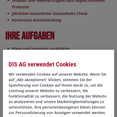
Urlaubs- und Weihnachtsgeld
nach abgeschlossener
Probezeit
Jährlicher
kostenfreier
Gesundheits-Check
Kostenlose Arbeitskleidung
Ihre Aufgaben
Plane und integriere zusätzliche
Produktionskapazitäten in bestehende
Fertigungsstrukturen
DIS AG verwendet Cookies
Optimiere Layout, Materialfluss und
Wir verwenden Cookies auf unserer Website. Wenn Sie
Prozessarchitektur unter Serienbedingungen
auf „Alle akzeptieren“ klicken, stimmen Sie der
Verantworte Kapazitäts-, Qualitäts- und Kostenziele als
Speicherung von Cookies auf Ihrem Gerät zu, um die
Senior Industrialisierungsmanager Produktion (m/w/d)
Leistung unserer Website zu verbessern, die
Steuere Risiko-, Reifegrad- und Lieferantenanalysen
Funktionalität zu verbessern, die Nutzung der Website
sowie die Umsetzung geeigneter Maßnahmen
zu analysieren und unsere Marketingbemühungen zu
unterstützen. Ihre personenbezogenen Daten können
Koordiniere Linienerweiterungen und setze Effizienz-
zur Personalisierung von Anzeigen verwendet werden.
sowie Nachhaltigkeitsmaßnahmen um