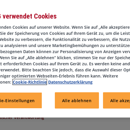
G verwendet Cookies
nden Cookies auf unserer Website. Wenn Sie auf „Alle akzeptieren
Sie der Speicherung von Cookies auf Ihrem Gerät zu, um die Leis
/w/d) und möchten Ihre Erfahrung im Betrieb moderner Server- und
ebsite zu verbessern, die Funktionalität zu verbessern, die Nutz
rbeiten strukturiert, lösungsorientiert und sorgen für einen sta
zu analysieren und unsere Marketingbemühungen zu unterstützen
 Richtige für Sie!
bezogenen Daten können zur Personalisierung von Anzeigen ve
nen
IT-Administrator Infrastruktur (m/w/d)
im Rahmen der
enn Sie auf „Alle ablehnen“ klicken, stimmen Sie nur der Speich
t erforderlichen Cookies auf Ihrem Gerät zu. Es werden keine an
erwendet. Bitte beachten Sie jedoch, dass die Auswahl dieser Op
niger optimierten Webseiten-Erlebnis führen kann. Weitere
ionen:
Cookie-Richtlinie
Datenschutzerklärung
 teamorientierten Umfeld
ie-Einstellungen
Alle ablehnen
Alle akze
crosoft-Umfeld
tige Perspektive
nischer Verantwortung