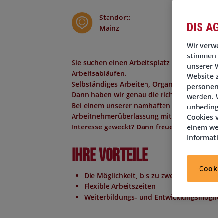
Standort
:
DIS A
Mainz
Wir verwe
stimmen 
Sie suchen einen Arbeitsplatz mit Gestaltu
unserer W
Arbeitsabläufen.
Website 
Selbständiges Arbeiten, Organisationstalent 
personen
Dann haben wir genau die richtige Position 
werden. W
Bei einem unserer namhaften Kunden in
Ma
unbeding
Arbeitnehmerüberlassung mit Option auf 
Cookies v
Interesse geweckt? Dann freuen wir uns von
einem we
Informat
Ihre Vorteile
Cook
Die Möglichkeit, bis zu zwei Tage pro 
Flexible Arbeitszeiten
Weiterbildungs- und Entwicklungsmögli