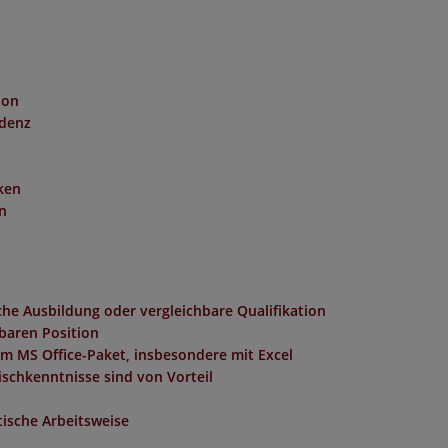
tion
ndenz
iken
n
he Ausbildung oder vergleichbare Qualifikation
hbaren Position
m MS Office-Paket, insbesondere mit Excel
ischkenntnisse sind von Vorteil
tische Arbeitsweise