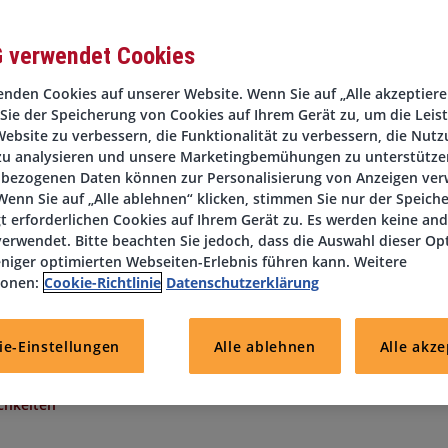
G verwendet Cookies
nden Cookies auf unserer Website. Wenn Sie auf „Alle akzeptieren
Sie der Speicherung von Cookies auf Ihrem Gerät zu, um die Leis
ngsspielraum bis hin zur Optimierung von Prozessen und
ebsite zu verbessern, die Funktionalität zu verbessern, die Nutz
zu analysieren und unsere Marketingbemühungen zu unterstützen
und Flexibilität sind für Sie selbstverständlich?
bezogenen Daten können zur Personalisierung von Anzeigen ve
für Sie!
enn Sie auf „Alle ablehnen“ klicken, stimmen Sie nur der Speich
inz
, bietet sich diese interessante Perspektive im Rahmen der
t erforderlichen Cookies auf Ihrem Gerät zu. Es werden keine an
Übernahme.
erwendet. Bitte beachten Sie jedoch, dass die Auswahl dieser Op
 Ihnen zu hören!
niger optimierten Webseiten-Erlebnis führen kann. Weitere
ionen:
Cookie-Richtlinie
Datenschutzerklärung
ie-Einstellungen
Alle ablehnen
Alle akze
Woche im Home Office zu arbeiten
chkeiten