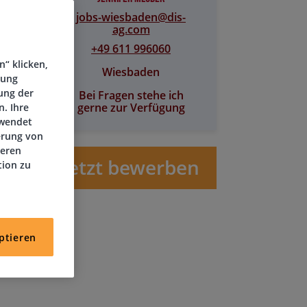
jobs-wiesbaden@​dis-
ag.com
+49 611 996060
“ klicken,
Wiesbaden
tung
ung der
Bei Fragen stehe ich
gerne zur Verfügung
. Ihre
rwendet
erung von
deren
Jetzt bewerben
tion zu
ptieren