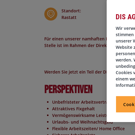
Standort
:
DIS A
Rastatt
Wir verwe
stimmen 
Für einen unserer namhaften Kunden in Rast
unserer W
Stelle ist im Rahmen der Direktvermittlung 
Website 
personen
werden. W
unbeding
Werden Sie jetzt ein Teil der DIS AG! Wir fr
Cookies v
einem we
Informat
Perspektiven
Unbefristeter Arbeitsvertrag
Cook
Attraktives Fixgehalt
Vermögenswirksame Leistungen
Urlaubs- und Weihnachtsgeld
Flexible Arbeitszeiten/ Home Office