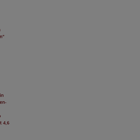
n
en"
in
hen-
o
it
4,6