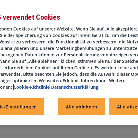
G verwendet Cookies
nden Cookies auf unserer Website. Wenn Sie auf „Alle akzeptieren
Sie der Speicherung von Cookies auf Ihrem Gerät zu, um die Leis
att suchen wir einen Front Office Agent (m/w/d). Die vorliegende
ebsite zu verbessern, die Funktionalität zu verbessern, die Nutz
zu besetzen.
zu analysieren und unsere Marketingbemühungen zu unterstützen
bezogenen Daten können zur Personalisierung von Anzeigen ve
enn Sie auf „Alle ablehnen“ klicken, stimmen Sie nur der Speich
t erforderlichen Cookies auf Ihrem Gerät zu. Es werden keine an
euen uns auf Ihre Bewerbung.
erwendet. Bitte beachten Sie jedoch, dass die Auswahl dieser Op
niger optimierten Webseiten-Erlebnis führen kann. Weitere
ionen:
Cookie-Richtlinie
Datenschutzerklärung
ie-Einstellungen
Alle ablehnen
Alle akze