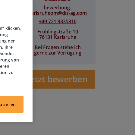
bewerbung-
karlsruheom@​dis-ag.com
+49 721 9335810
“ klicken,
Frühlingstraße 10
tung
76131 Karlsruhe
ung der
Bei Fragen stehe ich
. Ihre
gerne zur Verfügung
rwendet
erung von
deren
tion zu
Jetzt bewerben
ptieren