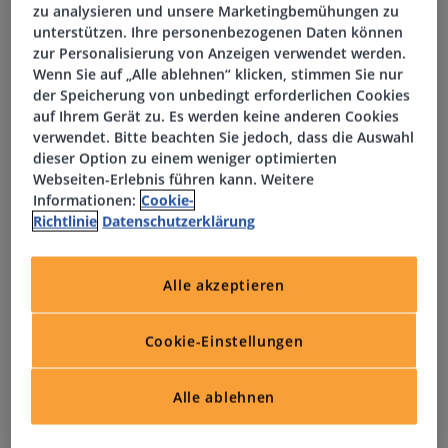
zu analysieren und unsere Marketingbemühungen zu
Aufbau klarer Strukturen für Datenqualität,
unterstützen. Ihre personenbezogenen Daten können
Datenverantwortung und unternehmensweite Nutzung
zur Personalisierung von Anzeigen verwendet werden.
von Daten
Wenn Sie auf „Alle ablehnen“ klicken, stimmen Sie nur
der Speicherung von unbedingt erforderlichen Cookies
Weiterentwicklung moderner Reporting- und Analyse-
auf Ihrem Gerät zu. Es werden keine anderen Cookies
Lösungen mit Fokus auf Self-Service und
verwendet. Bitte beachten Sie jedoch, dass die Auswahl
Anwenderorientierung
dieser Option zu einem weniger optimierten
Identifikation von Potenzialen im Bereich Advanced
Webseiten-Erlebnis führen kann. Weitere
Analytics sowie Umsetzung datengetriebener
Informationen:
Cookie-
Richtlinie
Datenschutzerklärung
Anwendungsfälle (z. B. Prognosen, Automatisierung)
Steuerung von Projekten und Initiativen im BI-Umfeld
unter Einsatz agiler Methoden
Alle akzeptieren
Zusammenarbeit mit internen Stakeholdern sowie
Steuerung externer Partner
Cookie-Einstellungen
Profil
Alle ablehnen
Erfolgreich abgeschlossenes Studium im Bereich