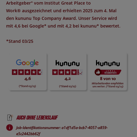
Arbeitgeber
" vom Institut
Great Place to
Work®
ausgezeichnet und erhielten 2025 zum 4. Mal
den
kununu Top Company Award
. Unser Service wird
mit
4,6 bei Google*
und mit
4,2 bei kununu*
bewertet.
*Stand 03/25
Auch ohne Lebenslauf
Job-Identifikationsnummer: a1df1d5a-bcb7-4057-a859-
e5c2442bb62f