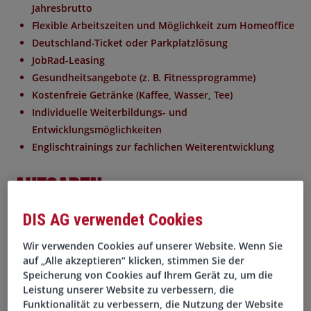
Jahresbrutto
Flexible Arbeitszeiten und Möglichkeit zum Homeoffice
Deutschland-Ticket oder Parkplatzlösung
JobRad-Leasing
Gesundheitsangebote (z. B. Fitnessprogramme)
Kostenfreie Getränke (Kaffee, Wasser, Tee)
Individuelle Weiterbildungs- und
Entwicklungsmöglichkeiten
Englischtrainings zur fachlichen Weiterentwicklung
Aufgaben
DIS AG verwendet Cookies
Verantwortung für die fachliche und disziplinarische
Leitung eines BI-Teams sowie dessen kontinuierliche
Wir verwenden Cookies auf unserer Website. Wenn Sie
Weiterentwicklung
auf „Alle akzeptieren“ klicken, stimmen Sie der
Speicherung von Cookies auf Ihrem Gerät zu, um die
Gestaltung und Umsetzung einer zukunftsfähigen
Leistung unserer Website zu verbessern, die
Daten- und BI-Strategie inkl. Weiterentwicklung der
Funktionalität zu verbessern, die Nutzung der Website
bestehenden Systemlandschaft