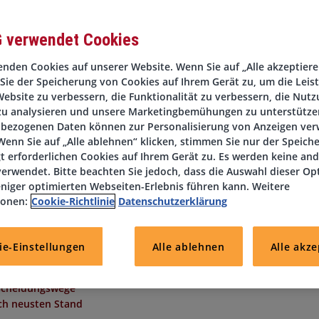
G verwendet Cookies
nden Cookies auf unserer Website. Wenn Sie auf „Alle akzeptieren
Sie der Speicherung von Cookies auf Ihrem Gerät zu, um die Leis
anten und abwechslungsreichen Herausforderung bei einem
ebsite zu verbessern, die Funktionalität zu verbessern, die Nutz
ichen Unternehmen? Dann haben wir hier eine spannende Stelle f
zu analysieren und unsere Marketingbemühungen zu unterstützen
lung ab sofort zu besetzen ist!
bezogenen Daten können zur Personalisierung von Anzeigen ve
enn Sie auf „Alle ablehnen“ klicken, stimmen Sie nur der Speich
t erforderlichen Cookies auf Ihrem Gerät zu. Es werden keine an
erwendet. Bitte beachten Sie jedoch, dass die Auswahl dieser Op
niger optimierten Webseiten-Erlebnis führen kann. Weitere
ionen:
Cookie-Richtlinie
Datenschutzerklärung
skultur und ein gutes Betriebsklima
ie-Einstellungen
Alle ablehnen
Alle akze
Bezahlung
scheidungswege
ch neusten Stand