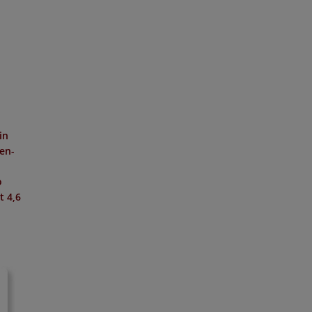
in
hen-
o
it
4,6