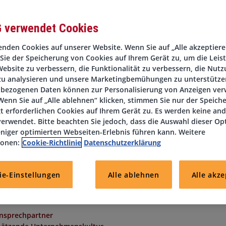
G verwendet Cookies
nden Cookies auf unserer Website. Wenn Sie auf „Alle akzeptieren
Sie der Speicherung von Cookies auf Ihrem Gerät zu, um die Leis
Unternehmens aus dem industriellen Hightech-Umfeld suchen wir
ebsite zu verbessern, die Funktionalität zu verbessern, die Nutz
en
Elektroniker Schaltschrankbau (m/w/d)
in
Mainz.
In dieser Posit
zu analysieren und unsere Marketingbemühungen zu unterstützen
rwartet Dich am Standort
Mainz
ein innovatives Arbeitsumfeld m
bezogenen Daten können zur Personalisierung von Anzeigen ve
 Projekten. Das Unternehmen steht für Präzision, Qualität und
enn Sie auf „Alle ablehnen“ klicken, stimmen Sie nur der Speich
amischen Industriebereich.
t erforderlichen Cookies auf Ihrem Gerät zu. Es werden keine an
, senden Sie uns einfach Ihren aktuellen Lebenslauf an mainz-
erwendet. Bitte beachten Sie jedoch, dass die Auswahl dieser Op
den „Jetzt bewerben"-Button.
niger optimierten Webseiten-Erlebnis führen kann. Weitere
ionen:
Cookie-Richtlinie
Datenschutzerklärung
ie-Einstellungen
Alle ablehnen
Alle akze
 nach Qualifikation und Berufserfahrung
erlassung bei einem attraktiven Kundenunternehmen
Ansprechpartner