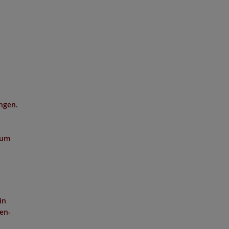
ngen.
 um
in
hen-