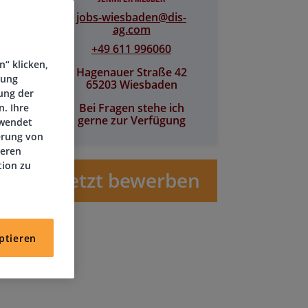
jobs-wiesbaden@​dis-
ag.com
+49 611 996060
“ klicken,
Hagenauer Straße 42
tung
65203 Wiesbaden
ung der
Bei Fragen stehe ich
. Ihre
gerne zur Verfügung
rwendet
erung von
deren
tion zu
Jetzt bewerben
ptieren