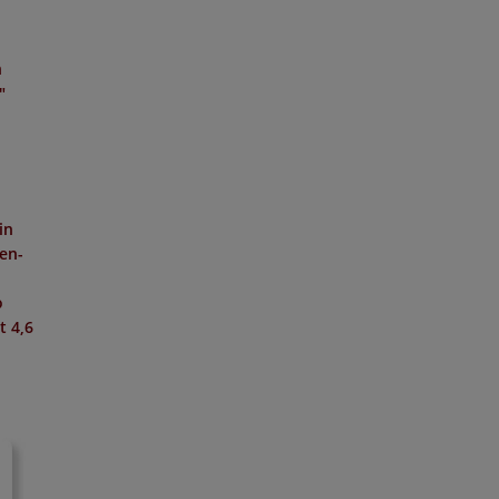
n
"
in
hen-
o
it
4,6