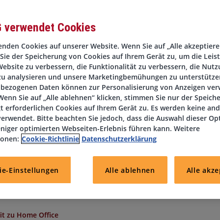
G verwendet Cookies
nden Cookies auf unserer Website. Wenn Sie auf „Alle akzeptieren
Sie der Speicherung von Cookies auf Ihrem Gerät zu, um die Leis
 Teamfähigkeit?
ebsite zu verbessern, die Funktionalität zu verbessern, die Nutz
zu analysieren und unsere Marketingbemühungen zu unterstützen
erte Art rundet Ihr Profil ab?
bezogenen Daten können zur Personalisierung von Anzeigen ve
enn Sie auf „Alle ablehnen“ klicken, stimmen Sie nur der Speich
ür Sie mittlerweile zu Ihrer Routine?
t erforderlichen Cookies auf Ihrem Gerät zu. Es werden keine an
erwendet. Bitte beachten Sie jedoch, dass die Auswahl dieser Op
niger optimierten Webseiten-Erlebnis führen kann. Weitere
chen Zeitpunkt nach einem Sachbearbeiter (m/w/d).
ionen:
Cookie-Richtlinie
Datenschutzerklärung
ie-Einstellungen
Alle ablehnen
Alle akze
eit zu Home Office