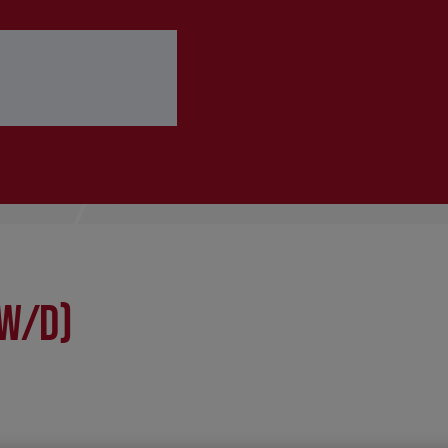
 ausfüllen
Bewerbung abschicken
/w/d)