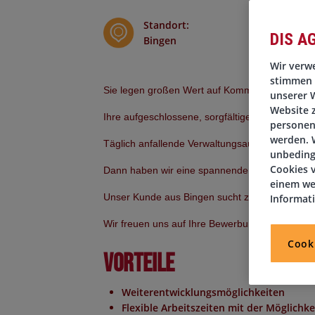
Standort
:
DIS A
Bingen
Wir verwe
stimmen 
Sie legen großen Wert auf Kommunikation und
unserer W
Website 
Ihre aufgeschlossene, sorgfältige und zielorienti
personen
werden. W
Täglich anfallende Verwaltungsaufgaben zählen f
unbeding
Cookies v
Dann haben wir eine spannende Stelle für Sie!
einem we
Unser Kunde aus Bingen sucht zum nächstmögli
Informat
Wir freuen uns auf Ihre Bewerbung!
Cook
Vorteile
Weiterentwicklungsmöglichkeiten
Flexible Arbeitszeiten mit der Möglichk