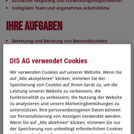
Attraktive Vergütung und Entwicklungsmöglichkeiten
Kollegiales Team und angenehmes Arbeitsklima
Ihre Aufgaben
Betreuung und Beratung von Bestandskunden
Erstellung und Nachverfolgung von Angeboten
Auftragsabwicklung und -koordination
DIS AG verwendet Cookies
Schnittstelle zwischen Vertrieb, Logistik und Kunden
Pflege von Kundenstammdaten im CRM-System
Wir verwenden Cookies auf unserer Website. Wenn Sie
Unterstützung des Außendienstes im Tagesgeschäft
auf „Alle akzeptieren“ klicken, stimmen Sie der
Speicherung von Cookies auf Ihrem Gerät zu, um die
Leistung unserer Website zu verbessern, die
Ihr Profil
Funktionalität zu verbessern, die Nutzung der Website
zu analysieren und unsere Marketingbemühungen zu
unterstützen. Ihre personenbezogenen Daten können
Abgeschlossene kaufmännische Ausbildung
zur Personalisierung von Anzeigen verwendet werden.
Erste Erfahrung im Vertrieb oder in der
Wenn Sie auf „Alle ablehnen“ klicken, stimmen Sie nur
Auftragsabwicklung von Vorteil
der Speicherung von unbedingt erforderlichen Cookies
Sicherer Umgang mit MS Office und idealerweise CRM-