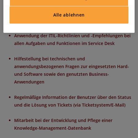
Anwenderberatung und -unterstützung bei der
Beauftragung von IT-Services und Endgeräten sowie bei
Alle ablehnen
allen IT-Prozessen
Anwendung der ITIL-Richtlinien und -Empfehlungen bei
allen Aufgaben und Funktionen im Service Desk
Hilfestellung bei technischen und
anwendungsbezogenen Fragen zur eingesetzten Hard-
und Software sowie den genutzten Business-
Anwendungen
Regelmäßige Information der Benutzer über den Status
und die Lösung von Tickets (via Ticketsystem/E-Mail)
Mitarbeit bei der Entwicklung und Pflege einer
Knowledge-Management-Datenbank