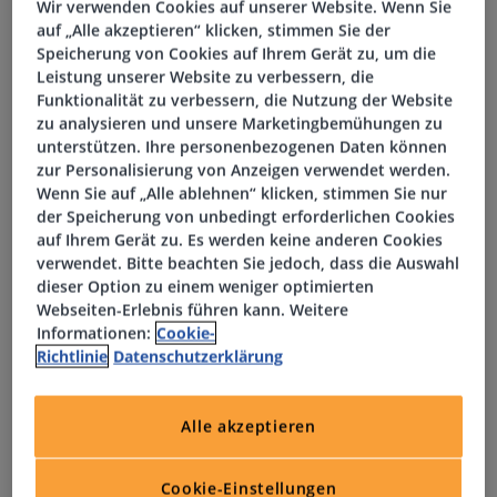
Wir verwenden Cookies auf unserer Website. Wenn Sie
auf „Alle akzeptieren“ klicken, stimmen Sie der
Ein angenehmes Arbeitsklima in einem motivierten und
Speicherung von Cookies auf Ihrem Gerät zu, um die
engagierten Team
Leistung unserer Website zu verbessern, die
Funktionalität zu verbessern, die Nutzung der Website
Möglichkeit, aktiv zur Gestaltung der Zukunft des
zu analysieren und unsere Marketingbemühungen zu
Unternehmens beizutragen und eigene Ideen
unterstützen. Ihre personenbezogenen Daten können
zur Personalisierung von Anzeigen verwendet werden.
einzubringen
Wenn Sie auf „Alle ablehnen“ klicken, stimmen Sie nur
der Speicherung von unbedingt erforderlichen Cookies
auf Ihrem Gerät zu. Es werden keine anderen Cookies
Aufgaben
verwendet. Bitte beachten Sie jedoch, dass die Auswahl
dieser Option zu einem weniger optimierten
Webseiten-Erlebnis führen kann. Weitere
Verantwortung für den 1st-Level-Support der IT-
Informationen:
Cookie-
Endanwender und das Management von 1st-Level-
Richtlinie
Datenschutzerklärung
Incidents
Alle akzeptieren
Entgegennahme und Bearbeitung von Störungen sowie
Serviceanfragen
Cookie-Einstellungen