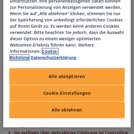
unterstützen. Ihre personenbezogenen Daten können
Jahresabschlüssen
zur Personalisierung von Anzeigen verwendet werden.
Überwachung und Auswertung von Kennzahlen sowie
Wenn Sie auf „Alle ablehnen“ klicken, stimmen Sie nur
Abweichungsanalysen
der Speicherung von unbedingt erforderlichen Cookies
Mitwirkung bei Budgetplanung, Forecasts und
auf Ihrem Gerät zu. Es werden keine anderen Cookies
verwendet. Bitte beachten Sie jedoch, dass die Auswahl
Kostencontrolling
dieser Option zu einem weniger optimierten
Erstellung von Reports und Entscheidungsvorlagen für
Webseiten-Erlebnis führen kann. Weitere
das Management
Informationen:
Cookie-
Optimierung und Weiterentwicklung von Controlling-
Richtlinie
Datenschutzerklärung
Prozessen und -Tools
Enge Zusammenarbeit mit Fachabteilungen zur
Alle akzeptieren
wirtschaftlichen Steuerung
Ihr Profil
Cookie-Einstellungen
Alle ablehnen
Sie bringen ein erfolgreich abgeschlossenes
Betriebswirtschaftliches Studium oder eine
vergleichbare Qualifikation mit
Sie verfügen über mehrjährige Erfahrung im Controlling