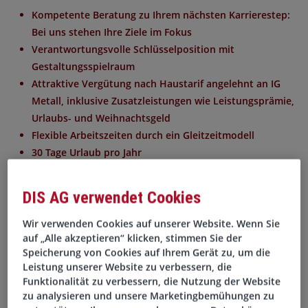
Kompetente Beratung zu Ihrem nächsten Karrierestep:
Bei uns stehen Ihre Ziele im Fokus
Verantwortungsvolle Schlüsselposition mit
Gestaltungsspielraum
Attraktive Vergütung nach Haustarif angelehnt an IG
Metall, inklusive Zusatzleistungen wie Leistungsprämie,
Urlaubs- und Weihnachtsgeld
Flexible Arbeitszeiten durch ein Gleitzeitmodell
30 Tage Urlaub pro Jahr
Vermögenswirksame Leistungen sowie betriebliche
Altersvorsorge
DIS AG verwendet Cookies
Kostenfreie Parkmöglichkeiten direkt am Standort
U.v.m.
Wir verwenden Cookies auf unserer Website. Wenn Sie
auf „Alle akzeptieren“ klicken, stimmen Sie der
Speicherung von Cookies auf Ihrem Gerät zu, um die
Ihre Aufgaben
Leistung unserer Website zu verbessern, die
Funktionalität zu verbessern, die Nutzung der Website
zu analysieren und unsere Marketingbemühungen zu
Erstellung und Analyse von Monats-, Quartals- und