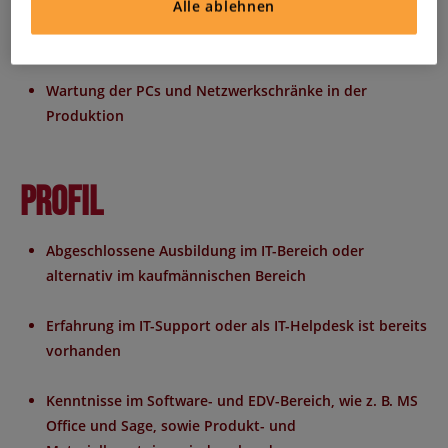
Alle ablehnen
Ansprechpartner für sämtliche auftretenden IT-Fragen
Wartung der PCs und Netzwerkschränke in der
Produktion
Profil
Abgeschlossene Ausbildung im IT-Bereich oder
alternativ im kaufmännischen Bereich
Erfahrung im IT-Support oder als IT-Helpdesk ist bereits
vorhanden
Kenntnisse im Software- und EDV-Bereich, wie z. B. MS
Office und Sage, sowie Produkt- und