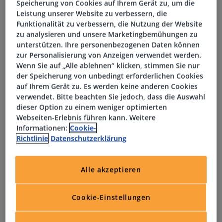
Speicherung von Cookies auf Ihrem Gerät zu, um die
Leistung unserer Website zu verbessern, die
Funktionalität zu verbessern, die Nutzung der Website
Aufgaben
zu analysieren und unsere Marketingbemühungen zu
unterstützen. Ihre personenbezogenen Daten können
zur Personalisierung von Anzeigen verwendet werden.
Verantwortlichkeit für den Anwendersupport bei Hard-
Wenn Sie auf „Alle ablehnen“ klicken, stimmen Sie nur
und Softwareproblemen
der Speicherung von unbedingt erforderlichen Cookies
auf Ihrem Gerät zu. Es werden keine anderen Cookies
Mitwirkung an verschiedenen Projekten und
verwendet. Bitte beachten Sie jedoch, dass die Auswahl
eigenständige Übernahme kleinerer Projektarbeiten
dieser Option zu einem weniger optimierten
Webseiten-Erlebnis führen kann. Weitere
Informationen:
Cookie-
Entgegennahme und Bearbeitung eingehender IT-
Richtlinie
Datenschutzerklärung
Probleme telefonisch, per E-Mail und persönlich,
gefolgt von Analyse und gegebenenfalls Weiterleitung
Alle akzeptieren
Pflege des Tickettools sowie Bearbeitung von Changes
Cookie-Einstellungen
Administration und Pflege von Stammdaten,
Datenbanken und Dokumentationen