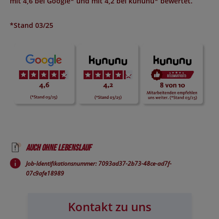
mit
4,6 bei Google*
und mit
4,2 bei kununu*
bewertet.
*Stand 03/25
Auch ohne Lebenslauf
Job-Identifikationsnummer: 7093ad37-2b73-48ce-ad7f-
07c9afe18989
Kontakt zu uns