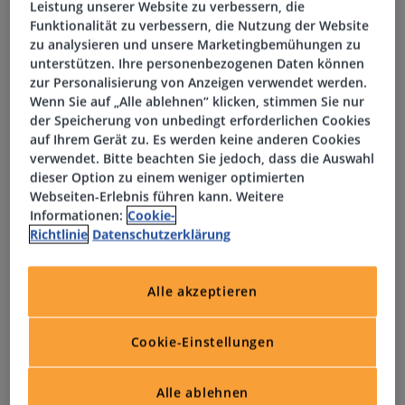
Leistung unserer Website zu verbessern, die
Eigenverantwortliche Planung und Konstruktion der
Funktionalität zu verbessern, die Nutzung der Website
elektrischen Ausrüstung von kundenspezifischen
zu analysieren und unsere Marketingbemühungen zu
unterstützen. Ihre personenbezogenen Daten können
Sondermaschinen – von der ersten Idee bis zur fertigen
zur Personalisierung von Anzeigen verwendet werden.
Umsetzung
Wenn Sie auf „Alle ablehnen“ klicken, stimmen Sie nur
Erstellung und Ausarbeitung von Stromlaufplänen sowie
der Speicherung von unbedingt erforderlichen Cookies
Schaltschranklayouts mit EPLAN P8 (inkl. Pro Panel 2023)
auf Ihrem Gerät zu. Es werden keine anderen Cookies
Weiterentwicklung und Optimierung bestehender
verwendet. Bitte beachten Sie jedoch, dass die Auswahl
dieser Option zu einem weniger optimierten
Anlagen durch Standardisierung und Modularisierung für
Webseiten-Erlebnis führen kann. Weitere
eine effizientere Projektabwicklung
Informationen:
Cookie-
Auswahl und Spezifikation geeigneter
Richtlinie
Datenschutzerklärung
elektrotechnischer Komponenten unter Berücksichtigung
von Qualität, Kosten und Verfügbarkeit
Alle akzeptieren
Auslegung und Umsetzung funktionaler
Sicherheitskonzepte gemäß aktueller Normen und
Richtlinien
Cookie-Einstellungen
Konzeption und Auslegung moderner Antriebssysteme
passend zu den jeweiligen Maschinenanforderungen
Alle ablehnen