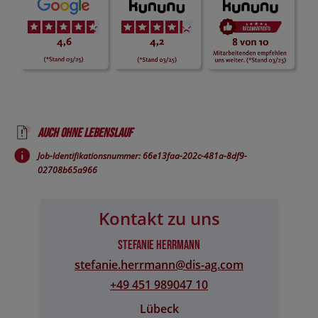
Auch ohne Lebenslauf
Job-Identifikationsnummer: 66e13faa-202c-481a-8df9-
02708b65a966
Kontakt zu uns
Stefanie Herrmann
stefanie.herrmann@​dis-ag.com
+49 451 989047 10
Lübeck