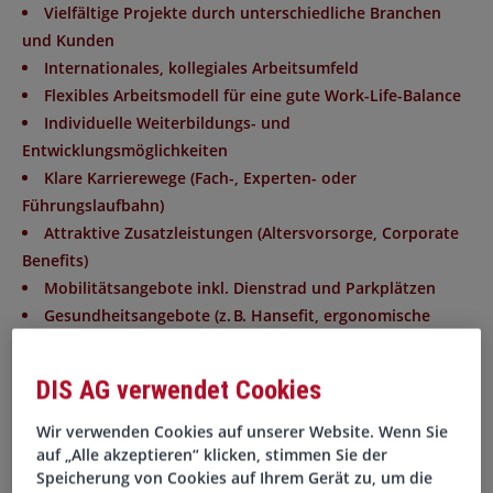
Vielfältige Projekte durch unterschiedliche Branchen
und Kunden
Internationales, kollegiales Arbeitsumfeld
Flexibles Arbeitsmodell für eine gute Work-Life-Balance
Individuelle Weiterbildungs- und
Entwicklungsmöglichkeiten
Klare Karrierewege (Fach-, Experten- oder
Führungslaufbahn)
Attraktive Zusatzleistungen (Altersvorsorge, Corporate
Benefits)
Mobilitätsangebote inkl. Dienstrad und Parkplätzen
Gesundheitsangebote (z. B. Hansefit, ergonomische
Arbeitsplätze)
Zusätzliche Benefits wie Getränke, Obst und moderne
DIS AG verwendet Cookies
Ausstattung
Wir verwenden Cookies auf unserer Website. Wenn Sie
Ihre Aufgaben
auf „Alle akzeptieren“ klicken, stimmen Sie der
Speicherung von Cookies auf Ihrem Gerät zu, um die