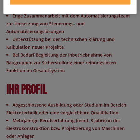
Pflege und Erstellung von Stücklisten sowie
vollständiger technischer Dokumentationen
Enge Zusammenarbeit mit dem Automatisierungsteam
zur Umsetzung von Steuerungs- und
Automatisierungslösungen
Unterstützung bei der technischen Klärung und
Kalkulation neuer Projekte
Bei Bedarf Begleitung der Inbetriebnahme von
Baugruppen zur Sicherstellung einer reibungslosen
Funktion im Gesamtsystem
Ihr Profil
Abgeschlossene Ausbildung oder Studium im Bereich
Elektrotechnik oder eine vergleichbare Qualifikation
Mehrjährige Berufserfahrung (mind. 3 Jahre) in der
Elektrokonstruktion bzw. Projektierung von Maschinen
oder Anlagen