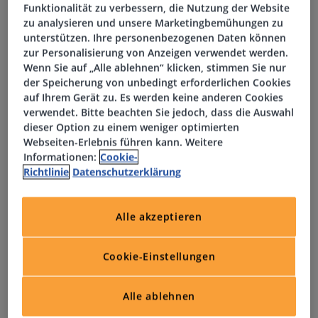
Funktionalität zu verbessern, die Nutzung der Website
Kollegiales Arbeitsumfeld mit flachen Hierarchien
zu analysieren und unsere Marketingbemühungen zu
unterstützen. Ihre personenbezogenen Daten können
zur Personalisierung von Anzeigen verwendet werden.
Wenn Sie auf „Alle ablehnen“ klicken, stimmen Sie nur
Aufgaben
der Speicherung von unbedingt erforderlichen Cookies
auf Ihrem Gerät zu. Es werden keine anderen Cookies
verwendet. Bitte beachten Sie jedoch, dass die Auswahl
Verantwortung für die laufende Finanzbuchhaltung
dieser Option zu einem weniger optimierten
(Debitoren, Kreditoren, Sachkonten)
Webseiten-Erlebnis führen kann. Weitere
Informationen:
Cookie-
Abstimmung der Konten sowie Mitarbeit bei Monats-
Richtlinie
Datenschutzerklärung
und Jahresabschlüssen
Alle akzeptieren
Unterstützung bei der Erstellung von Reportings und
betriebswirtschaftlichen Auswertungen
Cookie-Einstellungen
Optimierung von buchhalterischen Prozessen
Alle ablehnen
Zusammenarbeit mit Steuerberatern und