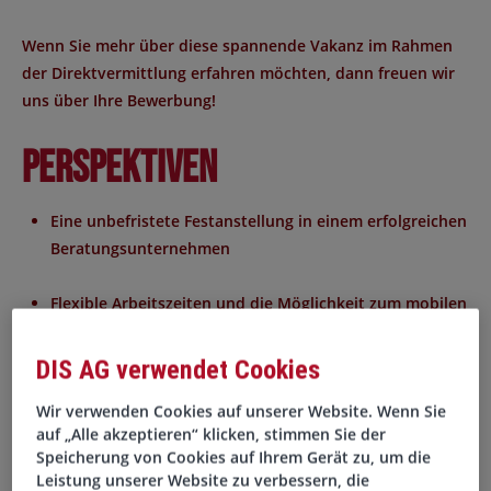
Wenn Sie mehr über diese spannende Vakanz im Rahmen
der Direktvermittlung erfahren möchten, dann freuen wir
uns über Ihre Bewerbung!
Perspektiven
Eine unbefristete Festanstellung in einem erfolgreichen
Beratungsunternehmen
Flexible Arbeitszeiten und die Möglichkeit zum mobilen
Arbeiten (2 Tage Homeoffice pro Woche)
DIS AG verwendet Cookies
Ein modernes Büro in zentraler Lage in Heidelberg
Wir verwenden Cookies auf unserer Website. Wenn Sie
auf „Alle akzeptieren“ klicken, stimmen Sie der
Weiterbildungsangebote und individuelle
Speicherung von Cookies auf Ihrem Gerät zu, um die
Entwicklungsperspektiven
Leistung unserer Website zu verbessern, die