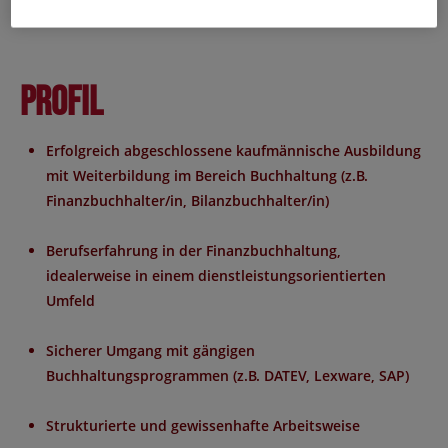
Wirtschaftsprüfern
Profil
Erfolgreich abgeschlossene kaufmännische Ausbildung
mit Weiterbildung im Bereich Buchhaltung (z.B.
Finanzbuchhalter/in, Bilanzbuchhalter/in)
Berufserfahrung in der Finanzbuchhaltung,
idealerweise in einem dienstleistungsorientierten
Umfeld
Sicherer Umgang mit gängigen
Buchhaltungsprogrammen (z.B. DATEV, Lexware, SAP)
Strukturierte und gewissenhafte Arbeitsweise