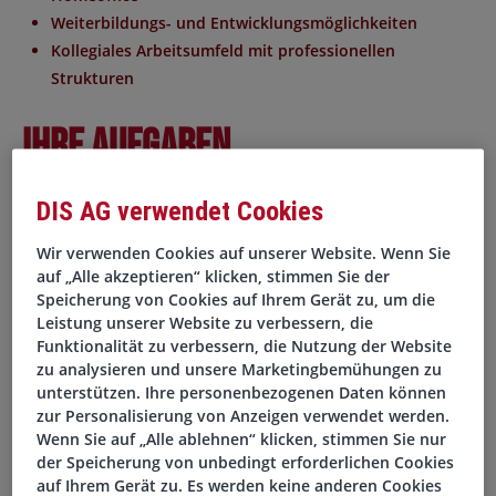
Weiterbildungs- und Entwicklungsmöglichkeiten
Kollegiales Arbeitsumfeld mit professionellen
Strukturen
Ihre Aufgaben
Sie administrieren, überwachen und optimieren
DIS AG verwendet Cookies
Datenbanksysteme, insbesondere im Oracle-Umfeld
Wir verwenden Cookies auf unserer Website. Wenn Sie
Sie stellen die Verfügbarkeit, Performance und
auf „Alle akzeptieren“ klicken, stimmen Sie der
Sicherheit der Datenbanken sicher
Speicherung von Cookies auf Ihrem Gerät zu, um die
Sie führen Backup-, Recovery- und
Leistung unserer Website zu verbessern, die
Wartungsmaßnahmen durch und unterstützen bei
Funktionalität zu verbessern, die Nutzung der Website
Release- und Update-Prozessen
zu analysieren und unsere Marketingbemühungen zu
unterstützen. Ihre personenbezogenen Daten können
Sie analysieren Störungen, beheben Fehler und
zur Personalisierung von Anzeigen verwendet werden.
entwickeln nachhaltige Lösungen
Wenn Sie auf „Alle ablehnen“ klicken, stimmen Sie nur
Sie wirken bei der Planung und Umsetzung von
der Speicherung von unbedingt erforderlichen Cookies
Sicherheits- und Infrastrukturmaßnahmen mit
auf Ihrem Gerät zu. Es werden keine anderen Cookies