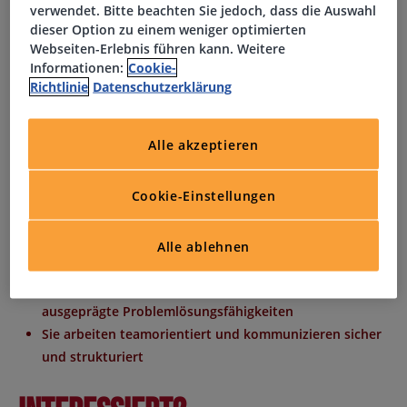
Sie arbeiten eng mit Infrastruktur- und
verwendet. Bitte beachten Sie jedoch, dass die Auswahl
dieser Option zu einem weniger optimierten
Anwendungsteams zusammen
Webseiten-Erlebnis führen kann. Weitere
Informationen:
Cookie-
Ihr Profil
Richtlinie
Datenschutzerklärung
Sie verfügen über eine abgeschlossene Ausbildung im
Alle akzeptieren
IT-Bereich oder ein Studium der Informatik bzw. eine
vergleichbare Qualifikation
Cookie-Einstellungen
Sie besitzen fundierte Kenntnisse in
Datenbankmanagementsystemen, idealerweise Oracle
Sie bringen Verständnis für Netzwerke,
Alle ablehnen
Betriebssysteme und IT-Sicherheitsaspekte mit
Sie verfügen über analytisches Denkvermögen sowie
ausgeprägte Problemlösungsfähigkeiten
Sie arbeiten teamorientiert und kommunizieren sicher
und strukturiert