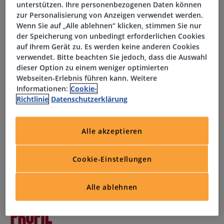
unterstützen. Ihre personenbezogenen Daten können
zur Personalisierung von Anzeigen verwendet werden.
Wenn Sie auf „Alle ablehnen“ klicken, stimmen Sie nur
Aufgaben
der Speicherung von unbedingt erforderlichen Cookies
auf Ihrem Gerät zu. Es werden keine anderen Cookies
verwendet. Bitte beachten Sie jedoch, dass die Auswahl
Abwicklung anfallender administrativer Aufgaben
dieser Option zu einem weniger optimierten
Webseiten-Erlebnis führen kann. Weitere
Pflege der Stammdaten im internen EDV-System
Informationen:
Cookie-
Richtlinie
Datenschutzerklärung
Erstellung und Archivierung von Dokumenten,
Verträgen und Unterlagen
Alle akzeptieren
Abwicklung von Zahlungsverkehr
Cookie-Einstellungen
Bearbeitung von Kundenanfragen
Alle ablehnen
Profil