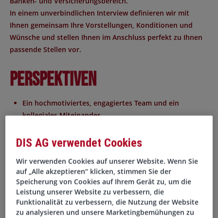
Banken- und Versicherungsbereich.
In einem unverbindlichen Interview definieren wir mit
Ihnen gemeinsam Ihre Vorstellungen, Konditionen und
Wünsche und stellen Ihnen im Anschluss perfekt zu Ihnen
passende Stellen vor.
Perspektiven
Ein hochmotiviertes, engagiertes Team und ein
kollegiales Miteinander
Individuelle Entwicklungschancen
DIS AG verwendet Cookies
Wir verwenden Cookies auf unserer Website. Wenn Sie
Attraktives Fixgehalt
auf „Alle akzeptieren“ klicken, stimmen Sie der
Speicherung von Cookies auf Ihrem Gerät zu, um die
Teilnahme an regelmäßigen Teamevents
Leistung unserer Website zu verbessern, die
Funktionalität zu verbessern, die Nutzung der Website
zu analysieren und unsere Marketingbemühungen zu
Flache Hierarchien