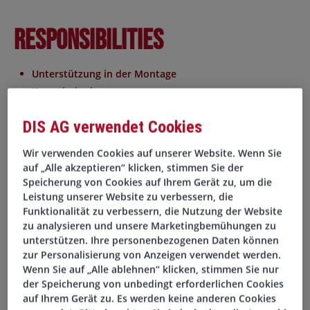
Responsibilities
Unterstützung in der Montage
Kommissionieren
Bedienung von Flurförderfahrzeugen
DIS AG verwendet Cookies
Hilfstätigkeiten zur Unterstützung vom Fachpersonal
Wir verwenden Cookies auf unserer Website. Wenn Sie
Your Profile
auf „Alle akzeptieren“ klicken, stimmen Sie der
Speicherung von Cookies auf Ihrem Gerät zu, um die
Leistung unserer Website zu verbessern, die
Praktische Erfahrung im Lagerbereich als Lagerhelfer,
Funktionalität zu verbessern, die Nutzung der Website
Lagermitarbeiter, Helfer mit Lagererfahrung oder
zu analysieren und unsere Marketingbemühungen zu
ähnliches, gerne auch mit Ausbildu ng wie zum Beispiel
unterstützen. Ihre personenbezogenen Daten können
als Fachlagerist oder als Fachkraft für Lagerlogisitk
zur Personalisierung von Anzeigen verwendet werden.
Wenn Sie auf „Alle ablehnen“ klicken, stimmen Sie nur
Teamfähigkeit
der Speicherung von unbedingt erforderlichen Cookies
Schichtbereitschaft notwenig
auf Ihrem Gerät zu. Es werden keine anderen Cookies
gute Deutschkenntnisse