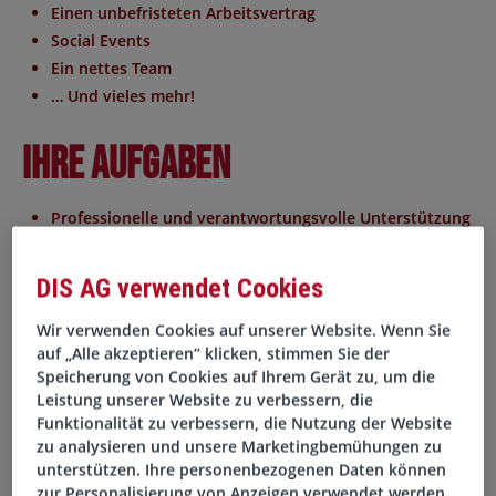
Einen unbefristeten Arbeitsvertrag
Social Events
Ein nettes Team
… Und vieles mehr!
Ihre Aufgaben
Professionelle und verantwortungsvolle Unterstützung
der Geschäftsführung im operativen Tagesgeschäft
Selbständige Bearbeitung von Korrespondenzen,
DIS AG verwendet Cookies
schriftlich als auch telefonisch, sowie Erstellung von
Präsentationen und Berichten
Wir verwenden Cookies auf unserer Website. Wenn Sie
auf „Alle akzeptieren“ klicken, stimmen Sie der
Koordination sowie Vor- und Nachbereitung von
Speicherung von Cookies auf Ihrem Gerät zu, um die
Meetings, Protokollführung bei Besprechungen und
Leistung unserer Website zu verbessern, die
Nachverfolgung von Aufgaben
Funktionalität zu verbessern, die Nutzung der Website
Verantwortung für Terminplanung und -überwachung
zu analysieren und unsere Marketingbemühungen zu
Reiseplanung
unterstützen. Ihre personenbezogenen Daten können
zur Personalisierung von Anzeigen verwendet werden.
Eventkoordination