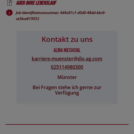
Auch ohne Lebenslauf
Job-Identifikationsnummer: 446a91c1-d0d0-48dd-bbc9-
ce3bce819052
Kontakt zu uns
Alina Niechcial
karriere-muenster@​dis-ag.com
025114980300
Münster
Bei Fragen stehe ich gerne zur
Verfügung