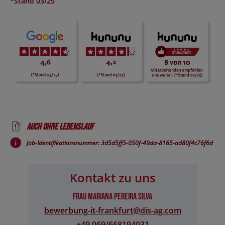
*Stand 03/25
Auch ohne Lebenslauf
Job-Identifikationsnummer: 3d5d5ff5-050f-49da-8165-ad80f4c76f6d
Kontakt zu uns
Frau Mariana Pereira Silva
bewerbung-it-frankfurt@​dis-ag.com
+49 069/668194031