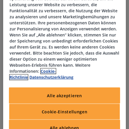
Arbeitsumfeld im Kern eines innovativen
Leistung unserer Website zu verbessern, die
Unternehmens
Funktionalität zu verbessern, die Nutzung der Website
zu analysieren und unsere Marketingbemühungen zu
Eigenverantwortung und freier Gestaltungsspielraum
unterstützen. Ihre personenbezogenen Daten können
zur Personalisierung von Anzeigen verwendet werden.
Wenn Sie auf „Alle ablehnen“ klicken, stimmen Sie nur
der Speicherung von unbedingt erforderlichen Cookies
Aufgaben
auf Ihrem Gerät zu. Es werden keine anderen Cookies
verwendet. Bitte beachten Sie jedoch, dass die Auswahl
dieser Option zu einem weniger optimierten
Hauptansprechpartner für Kunden in allen IT- und
Webseiten-Erlebnis führen kann. Weitere
Sicherheitsfragen sowie Cyberattacken
Informationen:
Cookie-
Richtlinie
Datenschutzerklärung
Installation und Konfiguration von Hard- und Software
vor Ort beim Kunden sowie Pflege der Dokumentation
Alle akzeptieren
Bearbeitung von Incidents, Service Requests und
Cookie-Einstellungen
Changes als erweiterter First & 2nd Level Support und
primäre Eskalationsstelle für größere IT-Störungen
Alle ablehnen