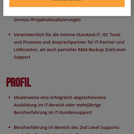
Teilnahme an den DE-Teamsitzungen und relayst IT-
Kommunikation bei wichtigen
Service-/Projektaktualisierungen
Verantwortlich für die interne Standard-IT, ISC Tools
und Prozesse und Ansprechpartner für IT-Partner und
Lieferanten, als auch partieller R&M-Backup 2nd/Level-
Support
Profil
Idealerweise eine erfolgreich abgeschlossene
Ausbildung im IT-Bereich oder mehrjährige
Berufserfahrung im IT-Kundensupport
Berufserfahrung im Bereich des 2nd Level Supports