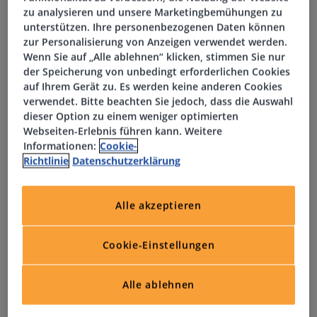
zu analysieren und unsere Marketingbemühungen zu
unterstützen. Ihre personenbezogenen Daten können
Aufgaben
zur Personalisierung von Anzeigen verwendet werden.
Wenn Sie auf „Alle ablehnen“ klicken, stimmen Sie nur
der Speicherung von unbedingt erforderlichen Cookies
Kundenbetreuung und -akquise im Bereich Immobilien
auf Ihrem Gerät zu. Es werden keine anderen Cookies
verwendet. Bitte beachten Sie jedoch, dass die Auswahl
Bearbeitung von Anträgen auf Fördermittel und
dieser Option zu einem weniger optimierten
Webseiten-Erlebnis führen kann. Weitere
Kapitalmarktdarlehen gemäß den Richtlinien des
Informationen:
Cookie-
Landes Hessen
Richtlinie
Datenschutzerklärung
Bearbeitung bis zur Entscheidungsreife im Rahmen der
Kreditkompetenzen der Bank
Alle akzeptieren
Betreuung der Anträge bis zur Vollrückzahlung
Cookie-Einstellungen
Erfassen von Geschäftsvorgängen im SAP-System und
Alle ablehnen
der elektronischen Akte