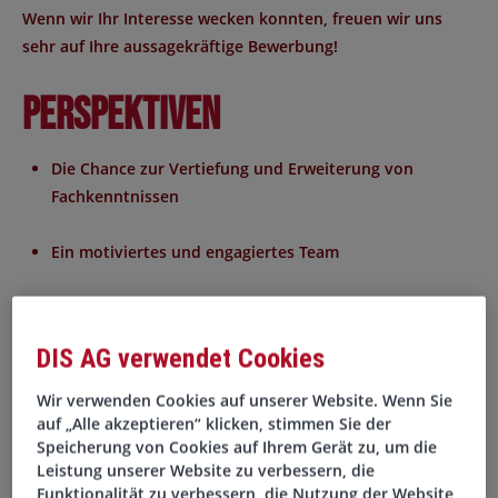
Wenn wir Ihr Interesse wecken konnten, freuen wir uns
sehr auf Ihre aussagekräftige Bewerbung!
Perspektiven
Die Chance zur Vertiefung und Erweiterung von
Fachkenntnissen
Ein motiviertes und engagiertes Team
Ein positives und modernes Arbeitsumfeld mit einer
offenen Unternehmenskultur und flachen Hierarchien
DIS AG verwendet Cookies
Angebote zur Förderung der Gesundheit und des
Wir verwenden Cookies auf unserer Website. Wenn Sie
Wohlbefindens der Mitarbeiter
auf „Alle akzeptieren“ klicken, stimmen Sie der
Speicherung von Cookies auf Ihrem Gerät zu, um die
Leistung unserer Website zu verbessern, die
Ein abwechslungsreiches Arbeitsumfeld
Funktionalität zu verbessern, die Nutzung der Website