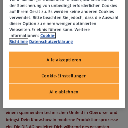
der Speicherung von unbedingt erforderlichen Cookies
Dein Profil
auf Ihrem Gerät zu. Es werden keine anderen Cookies
verwendet. Bitte beachten Sie jedoch, dass die Auswahl
dieser Option zu einem weniger optimierten
Abgeschlossene Ausbildung als Galvaniseur,
Webseiten-Erlebnis führen kann. Weitere
Verfahrensmechaniker (m/w/d) oder vergleichbar
Informationen:
Cookie-
Erfahrung im Bereich Oberflächentechnik oder Galvanik
Richtlinie
Datenschutzerklärung
wünschenswert
Bereitschaft zur Arbeit im 3-Schicht-System
Gute Deutschkenntnisse in Wort und Schrift,
Alle akzeptieren
Englischkenntnisse von Vorteil
Teamgeist, Zuverlässigkeit und Qualitätsbewusstsein
Cookie-Einstellungen
Interessiert?
Alle ablehnen
Als Galvaniseur Oberflächentechnik (m/w/d) arbeitest Du in
einem spannenden technischen Umfeld in Oberursel und
bringst Dein Know-how in moderne Produktionsprozesse
ein. Die DIS AG begleitet Dich während des gesamten