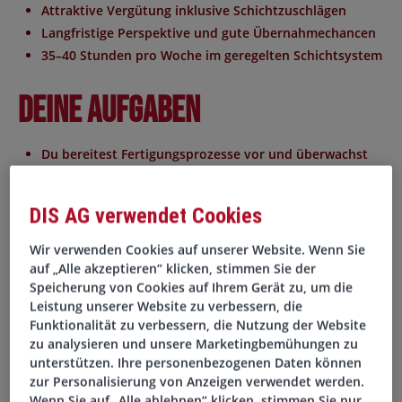
Attraktive Vergütung inklusive Schichtzuschlägen
Langfristige Perspektive und gute Übernahmechancen
35–40 Stunden pro Woche im geregelten Schichtsystem
Deine Aufgaben
Du bereitest Fertigungsprozesse vor und überwachst
die laufende Produktion
Du prüfst Werkstücke auf Qualität und führst Sicht-
DIS AG verwendet Cookies
sowie Qualitätskontrollen durch
Du richtest Anlagen ein, passt Einstellungen an und
Wir verwenden Cookies auf unserer Website. Wenn Sie
gibst Produktionsanlagen frei
auf „Alle akzeptieren“ klicken, stimmen Sie der
Speicherung von Cookies auf Ihrem Gerät zu, um die
Du organisierst Materialversorgung, Abtransport
Leistung unserer Website zu verbessern, die
fertiger Produkte und Entsorgung
Funktionalität zu verbessern, die Nutzung der Website
Du unterstützt verschiedene Bereiche der
zu analysieren und unsere Marketingbemühungen zu
Oberflächentechnik und hältst Sicherheitsvorschriften
unterstützen. Ihre personenbezogenen Daten können
ein
zur Personalisierung von Anzeigen verwendet werden.
Wenn Sie auf „Alle ablehnen“ klicken, stimmen Sie nur