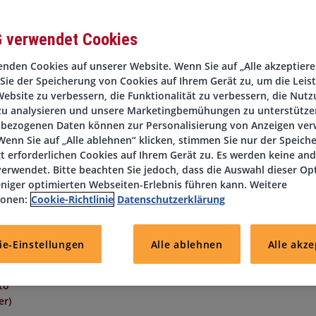
G verwendet Cookies
nden Cookies auf unserer Website. Wenn Sie auf „Alle akzeptieren
Sie der Speicherung von Cookies auf Ihrem Gerät zu, um die Leis
n in einer vielseitigen und verantwortungsvollen Position einbr
ebsite zu verbessern, die Funktionalität zu verbessern, die Nutz
zu analysieren und unsere Marketingbemühungen zu unterstützen
bezogenen Daten können zur Personalisierung von Anzeigen ve
hen wir zum nächstmöglichen Zeitpunkt einen engagierten
enn Sie auf „Alle ablehnen“ klicken, stimmen Sie nur der Speich
irekten Festanstellung.
t erforderlichen Cookies auf Ihrem Gerät zu. Es werden keine an
uf, Sie bald persönlich kennenzulernen!
erwendet. Bitte beachten Sie jedoch, dass die Auswahl dieser Op
niger optimierten Webseiten-Erlebnis führen kann. Weitere
ionen:
Cookie-Richtlinie
Datenschutzerklärung
ie-Einstellungen
Alle ablehnen
Alle akze
to
er)