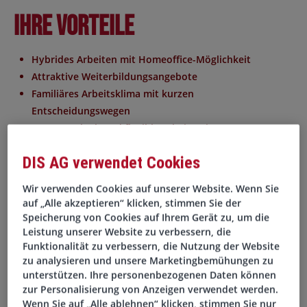
Ihre Vorteile
Hybrides Arbeiten mit Homeoffice-Möglichkeit
Attraktive Weiterbildungsangebote
Familiäres Arbeitsklima mit kurzen
Entscheidungswegen
30 Tage Urlaub und flexible Arbeitszeiten
Moderne IT-Ausstattung und ergonomische
DIS AG verwendet Cookies
Arbeitsplätze
Gute Verkehrsanbindung und kostenfreie Parkplätze
Wir verwenden Cookies auf unserer Website. Wenn Sie
auf „Alle akzeptieren“ klicken, stimmen Sie der
Ihre Aufgaben
Speicherung von Cookies auf Ihrem Gerät zu, um die
Leistung unserer Website zu verbessern, die
Funktionalität zu verbessern, die Nutzung der Website
Erstellung der Monats- und Jahresabschlüsse nach HGB
zu analysieren und unsere Marketingbemühungen zu
Kontenabstimmung, Rückstellungen und
unterstützen. Ihre personenbezogenen Daten können
Abgrenzungen
zur Personalisierung von Anzeigen verwendet werden.
Wenn Sie auf „Alle ablehnen“ klicken, stimmen Sie nur
Prüfung und Verbuchung laufender Geschäftsvorfälle