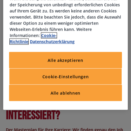
der Speicherung von unbedingt erforderlichen Cookies
Unterstützung im Reporting und Controlling
auf Ihrem Gerät zu. Es werden keine anderen Cookies
Enge Zusammenarbeit mit Steuerberatern und
verwendet. Bitte beachten Sie jedoch, dass die Auswahl
Wirtschaftsprüfern
dieser Option zu einem weniger optimierten
Webseiten-Erlebnis führen kann. Weitere
Informationen:
Cookie-
Ihr Profil
Richtlinie
Datenschutzerklärung
Erfolgreich abgeschlossene kaufmännische Ausbildung
Alle akzeptieren
oder Weiterbildung zum Bilanzbuchhalter (m/w/d)
Berufserfahrung im Rechnungswesen oder in der
Finanzbuchhaltung
Cookie-Einstellungen
Gute Kenntnisse im Umgang mit ERP-Systemen
Selbstständige, strukturierte Arbeitsweise
Alle ablehnen
Teamfähigkeit und Engagement
Interessiert?
Der Masterplan für Ihre Karriere: Wir finden genau den Job,