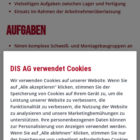
Vielseitigen Aufgaben zwischen Lager und Fertigung
Einsatz im Rahmen der Arbeitnehmerüberlassung
Aufgaben
Nimm komplexe Schweiß- und Montagebaugruppen an
und lagere sie fachgerecht ein
Kommissioniere Baugruppen passend zum jeweiligen
DIS AG verwendet Cookies
Bedarf
Kontrolliere und pflege Lagerbestände selbstständig
Wir verwenden Cookies auf unserer Website. Wenn Sie
Buche materialwirtschaftliche Vorgänge zuverlässig in
auf „Alle akzeptieren“ klicken, stimmen Sie der
SAP
Speicherung von Cookies auf Ihrem Gerät zu, um die
Leistung unserer Website zu verbessern, die
Prüfe gefertigte Teile und bediene einen
Funktionalität zu verbessern, die Nutzung der Website
Seitenschubmaststapler
zu analysieren und unsere Marketingbemühungen zu
Als Fachkraft für Lagerlogistik (m/w/d) arbeitest Du in
unterstützen. Ihre personenbezogenen Daten können
Mindelheim im 3-Schicht-Modell und unterstützt einen
zur Personalisierung von Anzeigen verwendet werden.
zuverlässigen Materialfluss. Auch das Rüsten von
Wenn Sie auf „Alle ablehnen“ klicken, stimmen Sie nur
der Speicherung von unbedingt erforderlichen Cookies
Schweißvorrichtungen gehört zu Deinem Einsatzbereich.