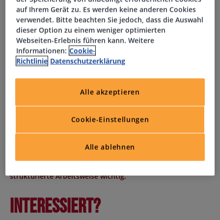
auf Ihrem Gerät zu. Es werden keine anderen Cookies
verwendet. Bitte beachten Sie jedoch, dass die Auswahl
Profil
dieser Option zu einem weniger optimierten
Webseiten-Erlebnis führen kann. Weitere
Informationen:
Cookie-
Du hast eine mindestens zweijährige Ausbildung in
Richtlinie
Datenschutzerklärung
einem Logistik- oder Metallberuf
Du liest technische Zeichnungen sehr sicher
Du bringst Erfahrung in der Blechbearbeitung mit
Alle akzeptieren
Du nutzt MS Office, besonders Excel und Word, sicher;
SAP-Kenntnisse sind von Vorteil
Cookie-Einstellungen
Du arbeitest genau, selbstständig und bist zur 3-
Schicht-Arbeit bereit
Alle ablehnen
Für Deinen Einsatz als Fachkraft für Lagerlogistik (m/w/d) in
Mindelheim sind technisches Verständnis und eine
strukturierte Arbeitsweise wichtig.
Interessiert?