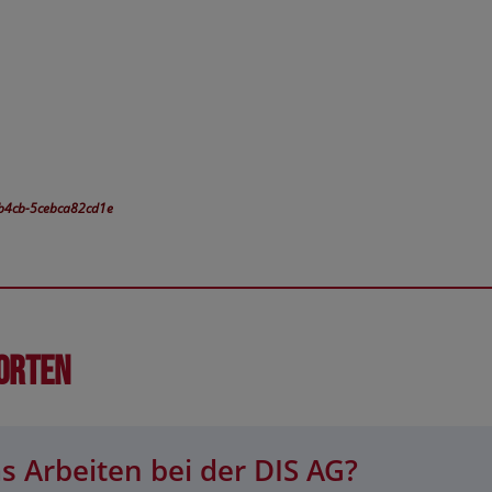
-b4cb-5cebca82cd1e
orten
s Arbeiten bei der DIS AG?