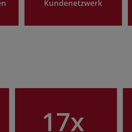
en
Kundenetzwerk
17x