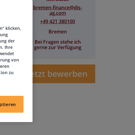
bremen-finance@​dis-
ag.com
+49 421 380100
“ klicken,
Bremen
tung
im
ung der
Bei Fragen stehe ich
gerne zur Verfügung
. Ihre
rwendet
erung von
deren
Jetzt bewerben
tion zu
ptieren