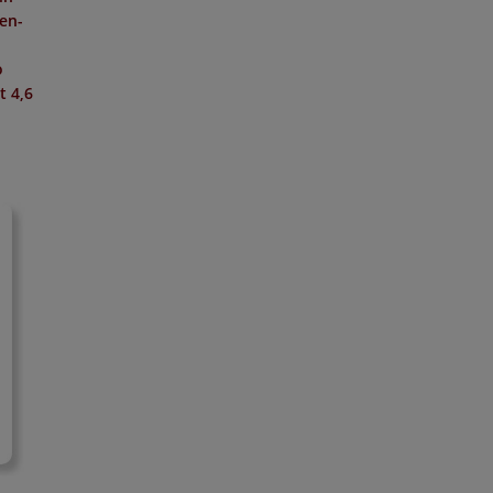
hen-
o
it
4,6