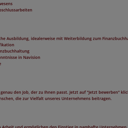
wesens
bschlussarbeiten
he Ausbildung, idealerweise mit Weiterbildung zum Finanzbuchha
fikation
nanzbuchhaltung
nntnisse in Navision
e
 genau den Job, der zu Ihnen passt. Jetzt auf "Jetzt bewerben" kli
schen, die zur Vielfalt unseres Unternehmens beitragen.
in Arbeit und ermöglichen den Einstieg in namhafte Unternehmen 