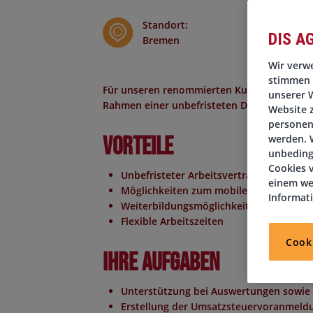
Standort
:
DIS A
Bremen
Wir verwe
stimmen 
Für unseren renommierten Kunden in Bremen 
unserer W
Rahmen einer unbefristeten Direktvermittlu
Website 
personen
Vorteile
werden. W
unbeding
Cookies v
Unbefristeter Arbeitsvertrag
einem we
Möglichkeiten zum mobilen Arbeiten
Informat
Weiterbildungsmöglichkeiten
Flexible Arbeitszeiten
Cook
Ihre Aufgaben
Unterstützung bei Auswertungen sowie
Erstellung der Umsatzsteuervoranmeld