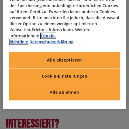
Mitarbeit bei IT-Projekten und Systemeinführungen
der Speicherung von unbedingt erforderlichen Cookies
auf Ihrem Gerät zu. Es werden keine anderen Cookies
Profil
verwendet. Bitte beachten Sie jedoch, dass die Auswahl
dieser Option zu einem weniger optimierten
Webseiten-Erlebnis führen kann. Weitere
Ausbildung oder Studium im Bereich Informatik oder
Informationen:
Cookie-
vergleichbar
Richtlinie
Datenschutzerklärung
Erste praktische Erfahrung im IT-Support von Vorteil
Gute Kenntnisse in Windows-Systemen und
Alle akzeptieren
Applikationen
Erfahrung mit Ticketsystemen und IT-Prozessen
Cookie-Einstellungen
Grundkenntnisse in Active Directory, Exchange und
Netzwerken
Verhandlungssichere (mindestens B2-C1) Deutsch- und
Alle ablehnen
gute Englischkenntnisse
Analytisches Denken, Eigeninitiative und Teamfähigkeit
Interessiert?