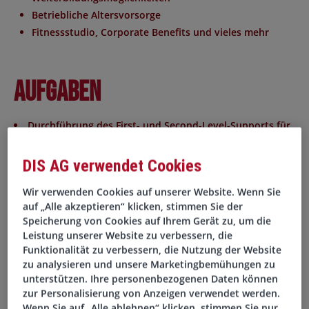
Betriebliche Altersvorsorge
Fitnessstudio, Corporate Benefits und vieles mehr
Aufgaben
Durchführung des First- und Second-Level-Supports für
interne Anwender
Bearbeitung und Nachverfolgung von Tickets unter
DIS AG verwendet Cookies
Berücksichtigung von Prioritäten
Wir verwenden Cookies auf unserer Website. Wenn Sie
Installation, Konfiguration und Wartung von Client-
auf „Alle akzeptieren“ klicken, stimmen Sie der
Systemen
Speicherung von Cookies auf Ihrem Gerät zu, um die
Unterstützung beim IT-Onboarding neuer
Leistung unserer Website zu verbessern, die
Mitarbeitender
Funktionalität zu verbessern, die Nutzung der Website
Analyse und Behebung von Störungen im IT-Betrieb
zu analysieren und unsere Marketingbemühungen zu
unterstützen. Ihre personenbezogenen Daten können
Schnittstelle zum Third-Level-Support und externen
zur Personalisierung von Anzeigen verwendet werden.
Dienstleistern
Wenn Sie auf „Alle ablehnen“ klicken, stimmen Sie nur