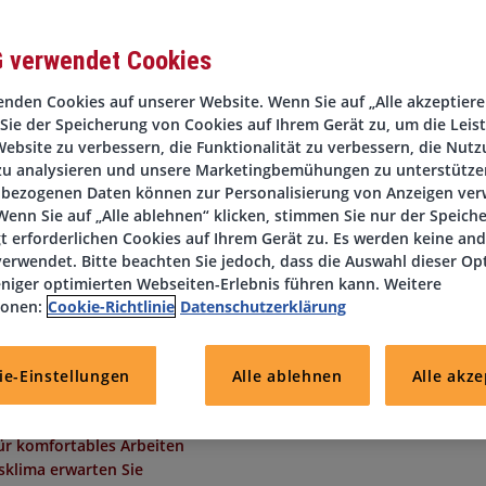
G verwendet Cookies
nden Cookies auf unserer Website. Wenn Sie auf „Alle akzeptieren
Sie der Speicherung von Cookies auf Ihrem Gerät zu, um die Leis
ebsite zu verbessern, die Funktionalität zu verbessern, die Nutz
zu analysieren und unsere Marketingbemühungen zu unterstützen
bezogenen Daten können zur Personalisierung von Anzeigen ve
u Arbeitgebern bundesweit! Wir empfehlen Sie an unsere Kunden
enn Sie auf „Alle ablehnen“ klicken, stimmen Sie nur der Speich
tieg in Ihre Wunschposition.
t erforderlichen Cookies auf Ihrem Gerät zu. Es werden keine an
ln können?
Dann sind Sie bei uns genau richtig!
erwendet. Bitte beachten Sie jedoch, dass die Auswahl dieser Op
ikbranche, im Herzen von Heppenheim suchen wir Sie als
(Senior)
niger optimierten Webseiten-Erlebnis führen kann. Weitere
ionen:
Cookie-Richtlinie
Datenschutzerklärung
ie-Einstellungen
Alle ablehnen
Alle akze
Homeoffice zu arbeiten und somit von den Vorteilen hybrider Arbe
ür komfortables Arbeiten
sklima erwarten Sie