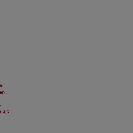
in
hen-
o
it
4,6