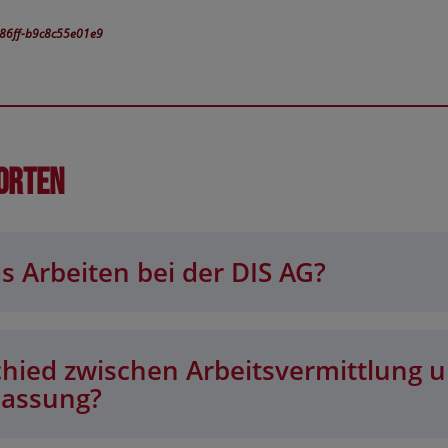
-86ff-b9c8c55e01e9
orten
s Arbeiten bei der DIS AG?
chied zwischen Arbeitsvermittlung 
lassung?