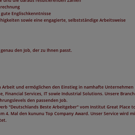
e und die daraus resultierenden Zahlen
nrechnung
 gute Englischkenntnisse
gkeiten sowie eine engagierte, selbstständige Arbeitsweise
 genau den Job, der zu Ihnen passt.
in Arbeit und ermöglichen den Einstieg in namhafte Unternehmen 
 Financial Services, IT sowie Industrial Solutions. Unsere Branc
ahrungslevels den passenden Job.
erb "
Deutschlands Beste Arbeitgeber
" vom Institut
Great Place t
um 4. Mal den
kununu Top Company Award
. Unser Service wird m
et.