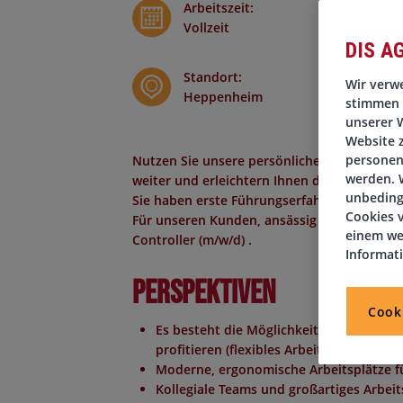
Arbeitszeit
:
Vollzeit
DIS A
Standort
:
Wir verwe
Heppenheim
stimmen 
unserer W
Website 
personen
Nutzen Sie unsere persönlichen Kontakte z
werden. W
weiter und erleichtern Ihnen damit den Eins
unbeding
Sie haben erste Führungserfahrung samme
Cookies v
Für unseren Kunden, ansässig in der Techn
einem we
Controller (m/w/d)
.
Informat
Perspektiven
Cook
Es besteht die Möglichkeit zum Teil im 
profitieren (flexibles Arbeiten)
Moderne, ergonomische Arbeitsplätze f
Kollegiale Teams und großartiges Arbeit