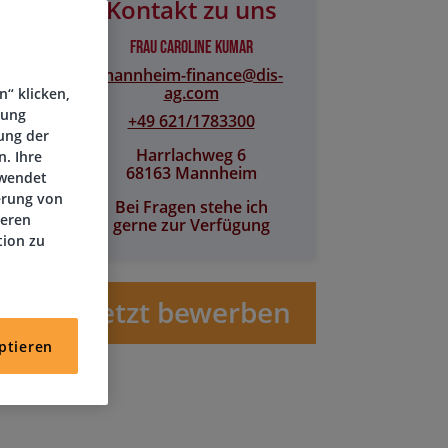
Kontakt zu uns
Frau Caroline Kumar
mannheim-finance@​dis-
ag.com
“ klicken,
tung
+49 621/1783300
ung der
Harrlachweg 6
. Ihre
68163 Mannheim
rwendet
erung von
Bei Fragen stehe ich
deren
gerne zur Verfügung
tion zu
Jetzt bewerben
ptieren
it zu