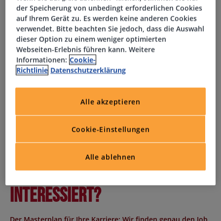
der Speicherung von unbedingt erforderlichen Cookies
auf Ihrem Gerät zu. Es werden keine anderen Cookies
Ihr Profil
verwendet. Bitte beachten Sie jedoch, dass die Auswahl
dieser Option zu einem weniger optimierten
Webseiten-Erlebnis führen kann. Weitere
Abgeschlossene kaufmännische Ausbildung, mit
Informationen:
Cookie-
Zusatzqualifikation im Finanz- und Rechnungswesen
Richtlinie
Datenschutzerklärung
Berufserfahrung in der Debitorenbuchhaltung
Sicherer Umgang mit Buchhaltungssoftware (z. B. SAP,
Alle akzeptieren
DATEV, Navision o. ä.) sowie MS Office, besonders Excel
Selbstständige, strukturierte und sorgfältige
Arbeitsweise
Cookie-Einstellungen
Kommunikationsfähigkeit und ein serviceorientiertes
Auftreten
Alle ablehnen
Teamfähigkeit und Verantwortungsbewusstsein
Interessiert?
Der Masterplan für Ihre Karriere: Wir finden genau den Job,