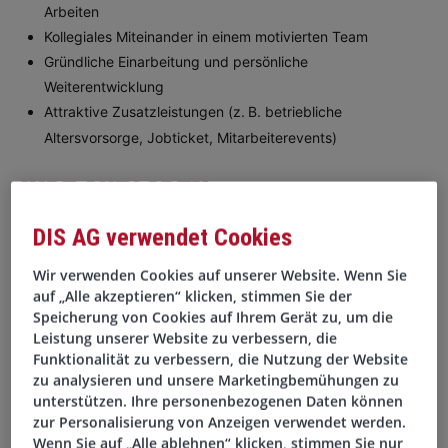
Arbeiten
Kollegiales Miteinander in einem motivierten Team
Gründliche Einarbeitung und persönliche
Weiterentwicklung
Attraktive Zusatzleistungen (z.
B. betriebliche
Altersvorsorge, Jobticket, Mitarbeiterevents)
Ihre Aufgaben
DIS AG verwendet Cookies
Eigenständige Betreuung der Debitorenbuchhaltung
Erfassung und Buchung von Ausgangsrechnungen
Wir verwenden Cookies auf unserer Website. Wenn Sie
auf „Alle akzeptieren“ klicken, stimmen Sie der
Überwachung offener Posten und Durchführung des
Speicherung von Cookies auf Ihrem Gerät zu, um die
Mahnwesens
Leistung unserer Website zu verbessern, die
Abstimmung und Pflege der Debitorenkonten
Funktionalität zu verbessern, die Nutzung der Website
Klärung von Zahlungsdifferenzen in Zusammenarbeit mit
zu analysieren und unsere Marketingbemühungen zu
Kunden und Fachabteilungen
unterstützen. Ihre personenbezogenen Daten können
zur Personalisierung von Anzeigen verwendet werden.
Unterstützung bei Monats- und Jahresabschlüssen
Wenn Sie auf „Alle ablehnen“ klicken, stimmen Sie nur
Stammdatenpflege im Buchhaltungssystem