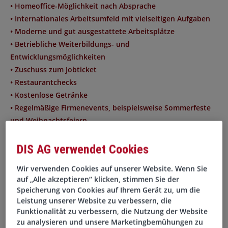
• Homeoffice-Möglichkeit nach Absprache
• Internationales Arbeitsumfeld mit vielseitigen Aufgaben
• Moderne und gut ausgestattete Arbeitsplätze
• Betriebliche Weiterbildungs- und
Entwicklungsmöglichkeiten
• Zuschuss zum Jobticket
• Restaurantchecks
• Kostenlose Getränke
• Regelmäßige Firmenevents, beispielsweise Sommerfeste
und Weihnachtsfeiern
• Kollegiales Team und wertschätzende
Unternehmenskultur
DIS AG verwendet Cookies
Wir verwenden Cookies auf unserer Website. Wenn Sie
Ihre Aufgaben
auf „Alle akzeptieren“ klicken, stimmen Sie der
Speicherung von Cookies auf Ihrem Gerät zu, um die
Leistung unserer Website zu verbessern, die
• Prüfung, Kontierung und Buchung von
Funktionalität zu verbessern, die Nutzung der Website
Eingangsrechnungen
zu analysieren und unsere Marketingbemühungen zu
• Durchführung und Überwachung von Zahlungsläufen