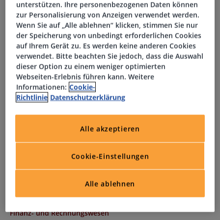
unterstützen. Ihre personenbezogenen Daten können
• Abstimmung von Kreditorenkonten sowie Klärung offener
zur Personalisierung von Anzeigen verwendet werden.
Posten
Wenn Sie auf „Alle ablehnen“ klicken, stimmen Sie nur
der Speicherung von unbedingt erforderlichen Cookies
• Kommunikation mit Lieferanten und internen
auf Ihrem Gerät zu. Es werden keine anderen Cookies
Abteilungen bei Rückfragen zu Rechnungen und Zahlungen
verwendet. Bitte beachten Sie jedoch, dass die Auswahl
• Unterstützung bei Monats-, Quartals- und
dieser Option zu einem weniger optimierten
Jahresabschlüssen
Webseiten-Erlebnis führen kann. Weitere
• Erstellung von Auswertungen und Übersichten für das
Informationen:
Cookie-
Richtlinie
Datenschutzerklärung
Rechnungswesen
• Mitwirkung an der Optimierung bestehender Prozesse in
der Kreditorenbuchhaltung
Alle akzeptieren
Ihr Profil
Cookie-Einstellungen
• Abgeschlossene kaufmännische Ausbildung oder
Alle ablehnen
vergleichbare Qualifikation
• Berufserfahrung in der Kreditorenbuchhaltung oder im
Finanz- und Rechnungswesen