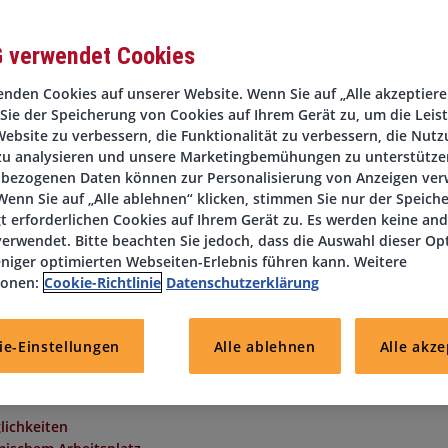
G verwendet Cookies
nden Cookies auf unserer Website. Wenn Sie auf „Alle akzeptieren
Sie der Speicherung von Cookies auf Ihrem Gerät zu, um die Leis
alvermittlung zählt die DIS AG zu den führenden Personaldienstle
ebsite zu verbessern, die Funktionalität zu verbessern, die Nutz
nce ist spezialisiert auf die gezielte Besetzung von Positionen im
zu analysieren und unsere Marketingbemühungen zu unterstützen
bezogenen Daten können zur Personalisierung von Anzeigen ve
stungsunternehmen
, das sich auf administrative Geschäftsprozesse
enn Sie auf „Alle ablehnen“ klicken, stimmen Sie nur der Speich
erne Arbeitsstrukturen und klare interne Abläufe
aus. Gesucht w
t erforderlichen Cookies auf Ihrem Gerät zu. Es werden keine an
am Standort Mettmann im Rahmen der direkten Festanstellung
erwendet. Bitte beachten Sie jedoch, dass die Auswahl dieser Op
niger optimierten Webseiten-Erlebnis führen kann. Weitere
ionen:
Cookie-Richtlinie
Datenschutzerklärung
omeoffice
ie-Einstellungen
Alle ablehnen
Alle akze
ütungskomponente
lichkeiten