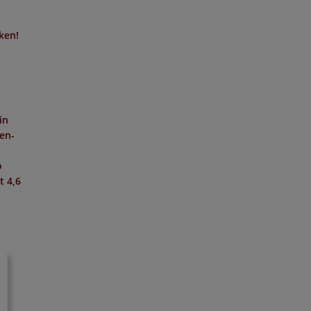
cken!
in
hen-
o
it
4,6